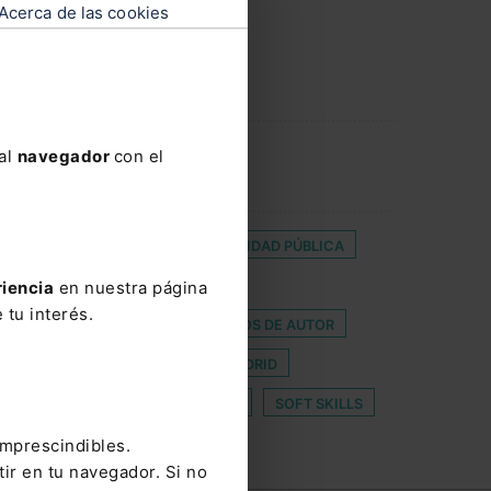
Acerca de las cookies
 al
navegador
con el
SOS
ANTEPROYECTO DE INTEGRIDAD PÚBLICA
 REGISTRO DE SEGUROS DE VIDA
riencia
en nuestra página
 tu interés.
IÓN
DIRECTIVA SOBRE DERECHOS DE AUTOR
E COLEGIO DE LA ABOGACÍA DE MADRID
SIMPLIFICACIÓN ADMINISTRATIVA
SOFT SKILLS
imprescindibles.
tir en tu navegador. Si no