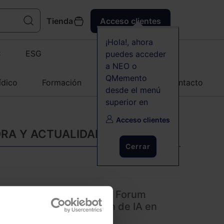
Tienda
Acceso clientes
¡Hola!, ahora
C
ESG
puedes acceder
a NEO o
QMemento
ídico
Formación
Agenda
Contacto
desde el menú
superior en
Acceso clientes
ORA Y ACTUALIDAD
Cerrar
 del AI & Cyber Security Forum
íos de la implementación de IA en