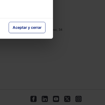
e
Contacto
Tel.: 91 210 80 00
clientes@lefebvre.es
Aceptar y cerrar
Monasterios de Suso y Yuso, 34
28049 Madrid