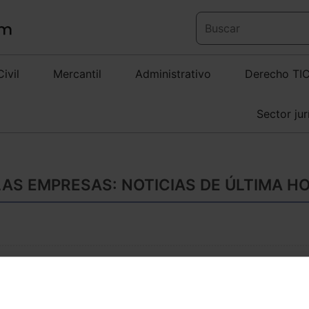
Civil
Mercantil
Administrativo
Derecho TI
Sector jur
LAS EMPRESAS: NOTICIAS DE ÚLTIMA H
La segunda edición
abordará los desaf
empresas