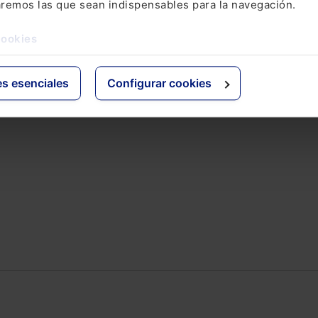
aremos las que sean indispensables para la navegación.
ativo
Otras webs de Lefebvr
cookies
Espacioasesoria.com
ine
Espaciopymes.com
es esenciales
Configurar cookies
Blog de Actualidad