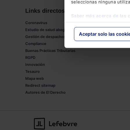
seleccionas ninguna utiliz
Links directos
Corpor
Saber más acerca de las 
Coronavirus
Lefebvre
Estudio de salud abogacía
Tienda onl
Aceptar solo las cooki
Gestión de despachos
Formación
Compliance
Empleos
Buenas Prácticas Tributarias
RGPD
Innovación
Tesauro
Mapa web
Redirect sitemap
Autores de El Derecho