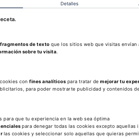
Detalles
ElDerecho.com
Leer artículo
receta.
fragmentos de texto
que los sitios web que visitas envían
AR
ormación sobre tu visita
.
NISTRACIÓN ECONÓMICA
ANIMALES POTENCIALMENTE PELIGRO
TOR
BANCARIA
CÁMARA DE COMERCIO
CERTIFICADO DEL
s cookies con
fines analíticos
para tratar de
mejorar tu expe
licitarios, para poder mostrarte publicidad y contenidos de
DECUADOS
DERECHO CANONICO
DIGITALIZACIÓN DE LA GEST
ISCAL INSTRUCTOR
FUTURO LEGAL
HOSPITALIDAD
ILUSTR
CIÓN COMERCIAL
REUNIONES
REYNA
SALMA CANTOS
s para que tu experiencia en la web sea óptima
senciales
para denegar todas las cookies excepto aquellas 
ar
las cookies y seleccionar solo aquellas que quieras permi