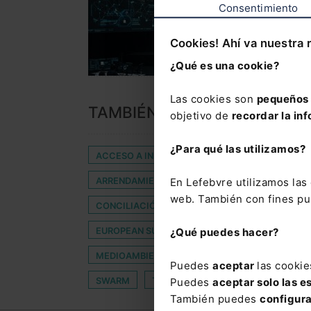
Consentimiento
Cookies! Ahí va nuestra 
¿Qué es una cookie?
Las cookies son
pequeños 
TAMBIÉN TE PUEDE INTERES
objetivo de
recordar la inf
¿Para qué las utilizamos?
ACCESO A INFORMACIÓN FINANCIERA
ADMI
ARRENDAMIENTO DE VEHÍCULOS CON CONDUC
En Lefebvre utilizamos la
web. También con fines pub
CONCILIACIÓN FAMILIAR
CONTENIDOS INA
EUROPEAN SUPER LEAGUE
FINANZAS
F
¿Qué puedes hacer?
MEDIOAMBIENTALES
MÍNIMO
PROHIBI
Puedes
aceptar
las cookie
SWARM
TORMENTOSAS
TRADEDRESS
Puedes
aceptar solo las e
También puedes
configur