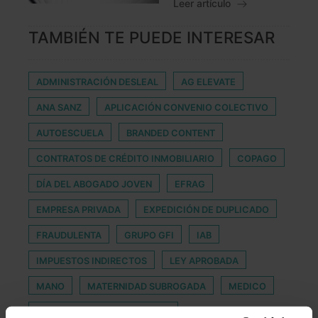
Leer artículo
TAMBIÉN TE PUEDE INTERESAR
ADMINISTRACIÓN DESLEAL
AG ELEVATE
ANA SANZ
APLICACIÓN CONVENIO COLECTIVO
AUTOESCUELA
BRANDED CONTENT
CONTRATOS DE CRÉDITO INMOBILIARIO
COPAGO
DÍA DEL ABOGADO JOVEN
EFRAG
EMPRESA PRIVADA
EXPEDICIÓN DE DUPLICADO
FRAUDULENTA
GRUPO GFI
IAB
IMPUESTOS INDIRECTOS
LEY APROBADA
MANO
MATERNIDAD SUBROGADA
MEDICO
OPERACIONES COMERCIALES