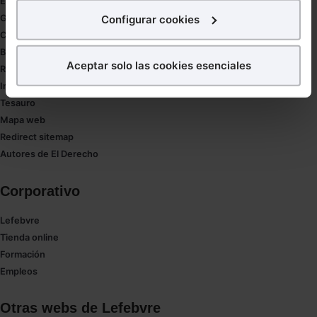
Estudio de salud abogacía
interés.
Configurar cookies
Gestión de despachos
Compliance
¿Qué puedes hacer?
Buenas Prácticas Tributarias
Aceptar solo las cookies esenciales
RGPD
Puedes
aceptar
las cookies para que tu experiencia
Innovación
en la web sea óptima
Tesauro
Puedes
aceptar solo las esenciales
para denegar
Mapa web
todas las cookies excepto aquellas imprescindibles.
Redirect sitemap
También puedes
configurar
las cookies y
Autores de El Derecho
seleccionar solo aquellas que quieras permitir en tu
navegador. Si no seleccionas ninguna utilizaremos
Corporativo
las que sean indispensables para la navegación.
Lefebvre
Saber más acerca de las cookies
Tienda online
Formación
Empleos
Otras webs de Lefebvre