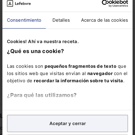
PLAN GENERAL DE ORDENACIÓN URBANÍSTICA
PROGRAMAS INFORMÁTICOS
Consentimiento
Detalles
Acerca de las cookies
REAL DECRETO 463/2020
Cookies! Ahí va nuestra receta.
REESTRUCTURACIONES EMPRESARIALES
¿Qué es una cookie?
RENTA MÍNIMA DE INSERCIÓN
REPRESENTANTES SINDICALES
ROOMBA
Las cookies son
pequeños fragmentos de texto
que
los sitios web que visitas envían al
navegador
con el
SOCIEDAD COTIZADA
TRIBUNAL SUPREMP
objetivo de
recordar la información sobre tu visita
.
¿Para qué las utilizamos?
En Lefebvre utilizamos las cookies con
fines
Links directos
analíticos
para tratar de
mejorar tu experiencia
en
Aceptar y cerrar
nuestra página web. También con fines publicitarios,
Coronavirus
para poder mostrarte publicidad y contenidos de tu