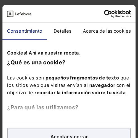
Leer artículo
La Fundación ATYME
SECTOR JURÍDICO
inaugura su delegación
en Valencia
Consentimiento
Detalles
Acerca de las cookies
El Derecho
Leer artículo
Cookies! Ahí va nuestra receta.
¿Qué es una cookie?
Habitus Incorporated
SECTOR JURÍDICO
inaugura sucursal en
Madrid
Las cookies son
pequeños fragmentos de texto
que
El Derecho
los sitios web que visitas envían al
navegador
con el
Leer artículo
objetivo de
recordar la información sobre tu visita
.
El ministro de Justicia
SECTOR JURÍDICO
¿Para qué las utilizamos?
inaugura la nueva sede
de Grupo Francis
Lefebvre
En Lefebvre utilizamos las cookies con
fines
Redacción
analíticos
para tratar de
mejorar tu experiencia
en
Aceptar y cerrar
nuestra página web. También con fines publicitarios,