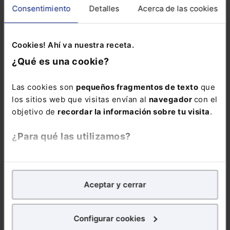
Consentimiento
Detalles
Acerca de las cookies
Cookies! Ahí va nuestra receta.
ENVIAR
¿Qué es una cookie?
Las cookies son
pequeños fragmentos de texto
que
los sitios web que visitas envían al
navegador
con el
objetivo de
recordar la información sobre tu visita
.
¿Para qué las utilizamos?
ÚLTIMAS NOTICIAS RELACIONADAS
En Lefebvre utilizamos las cookies con
fines
- Europa reclama más innovación en IA para no quedar reducida al
analíticos
para tratar de
mejorar tu experiencia
en
papel de regulador
Aceptar y cerrar
nuestra página web. También con fines publicitarios,
- El CERMI reclama que la futura ley de IA garantice los derechos
para poder mostrarte publicidad y contenidos de tu
de las personas con discapacidad
interés.
- Relación de nombramientos en áreas TIC y de Innovación de la
Configurar cookies
Administración. Semana del 20 de julio de 2.026
- Operadores audiovisuales mantienen la calificación por edades