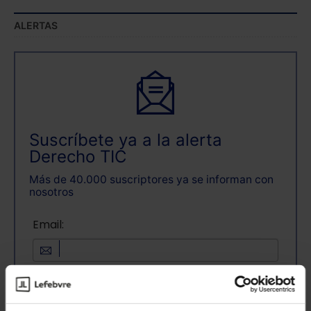
ALERTAS
Suscríbete ya a la alerta
Derecho TIC
Más de 40.000 suscriptores ya se informan con
nosotros
Email:
Consulta la información básica sobre
Protección de Datos