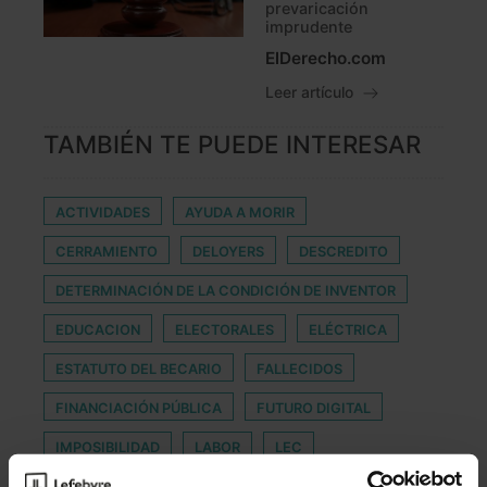
prevaricación
imprudente
ElDerecho.com
Leer artículo
TAMBIÉN TE PUEDE INTERESAR
ACTIVIDADES
AYUDA A MORIR
CERRAMIENTO
DELOYERS
DESCREDITO
DETERMINACIÓN DE LA CONDICIÓN DE INVENTOR
EDUCACION
ELECTORALES
ELÉCTRICA
ESTATUTO DEL BECARIO
FALLECIDOS
FINANCIACIÓN PÚBLICA
FUTURO DIGITAL
IMPOSIBILIDAD
LABOR
LEC
LEY DE PROTECCIÓN ANIMAL ANDALUZA