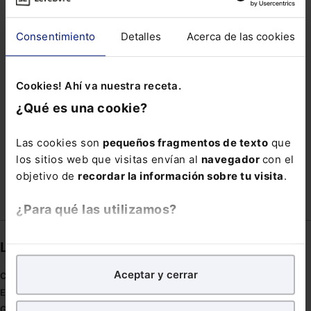
LUGARES DE CULTO
MADRILENOS
Consentimiento
Detalles
Acerca de las cookies
MASA DEL CONCURSO
MEDALLA DE HONOR
MÍNIMO INTERPROFESIONAL
Cookies! Ahí va nuestra receta.
MINISTRA DE JUSTICIA
PARTIDA
PELÍCULAS
¿Qué es una cookie?
PERSPECTIVAS
PRO
RESIDUALES
Las cookies son
pequeños fragmentos de texto
que
SUPRIMIR
TRABAJO HÍBRIDO
los sitios web que visitas envían al
navegador
con el
objetivo de
recordar la información sobre tu visita
.
¿Para qué las utilizamos?
En Lefebvre utilizamos las cookies con
fines
Links directos
analíticos
para tratar de
mejorar tu experiencia
en
Aceptar y cerrar
nuestra página web. También con fines publicitarios,
Coronavirus
para poder mostrarte publicidad y contenidos de tu
Estudio de salud abogacía
interés.
Gestión de despachos