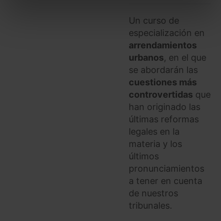
Puedes
aceptar solo las esenciales
para denegar
Un curso de
todas las cookies excepto aquellas imprescindibles.
especialización en
También puedes
configurar
las cookies y
arrendamientos
seleccionar solo aquellas que quieras permitir en tu
navegador. Si no seleccionas ninguna utilizaremos
urbanos
, en el que
las que sean indispensables para la navegación.
se abordarán las
cuestiones más
Saber más acerca de las cookies
controvertidas
que
han originado las
últimas reformas
legales en la
materia y los
últimos
pronunciamientos
a tener en cuenta
de nuestros
tribunales.