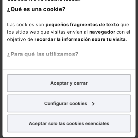
10. Tras este plazo, se procederá a la
¿Qué es una cookie?
destrucción del expediente.
Las cookies son
pequeños fragmentos de texto
que
los sitios web que visitas envían al
navegador
con el
objetivo de
recordar la información sobre tu visita
.
DERECHO CIVIL
¿Para qué las utilizamos?
DERECHO JURÍDICO
Curso A tu aire
Arrendamientos
En Lefebvre utilizamos las cookies con
fines
urbanos 2025.
analíticos
para tratar de
mejorar tu experiencia
en
Cuestiones
Aceptar y cerrar
nuestra página web. También con fines publicitarios,
controvertidas
para poder mostrarte publicidad y contenidos de tu
interés.
Configurar cookies
170,00
€
136,00
€
¿Qué puedes hacer?
Aceptar solo las cookies esenciales
COMPRAR
Puedes
aceptar
las cookies para que tu experiencia
en la web sea óptima