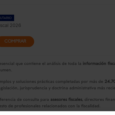
UTARIO
scal 2026
COMPRAR
sencial que contiene el análisis de toda la
información fisc
lumen.
emplos y soluciones prácticas completadas por más de
24.7
egislación, jurisprudencia y doctrina administrativa más reci
ferencia de consulta para
asesores fiscales
, directores fina
resto de profesionales relacionados con la fiscalidad.