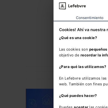
La suscrip
Mementos
número ma
Consentimiento
vía e-mail
Cookies! Ahí va nuestra 
El Memento
¿Qué es una cookie?
precio esp
conjunto d
Las cookies son
pequeños 
Express N
objetivo de
recordar la inf
¿Para qué las utilizamos?
En Lefebvre utilizamos la
web. También con fines pub
DERECHO FISCAL
¿Qué puedes hacer?
Curso Fiscalidad de 
protocolo familiar (
Puedes
aceptar
las cookie