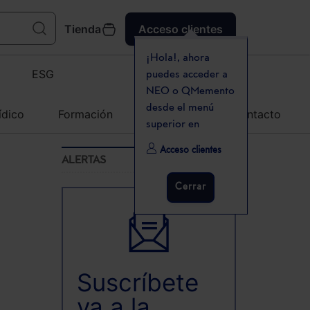
Tienda
Acceso clientes
¡Hola!, ahora
ESG
puedes acceder a
NEO o QMemento
desde el menú
ídico
Formación
Agenda
Contacto
superior en
Acceso clientes
ALERTAS
Cerrar
Suscríbete
ya a la