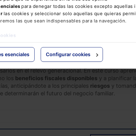
senciales
para denegar todas las cookies excepto aquellas 
ar
las cookies y seleccionar solo aquellas que quieras permi
PRAR
aremos las que sean indispensables para la navegación.
cookies
ncipales aspectos para la optimización de los benefic
sa familiar, y planificación sucesoria.
es esenciales
Configurar cookies
empresa familiar es clave para garantizar su
continuid
sarios en el relevo generacional. En este curso apre
mo los
beneficios fiscales disponibles
y a planificar l
as, anticipándote a los principales
riesgos
y tomand
e determinarán el futuro del negocio familiar.