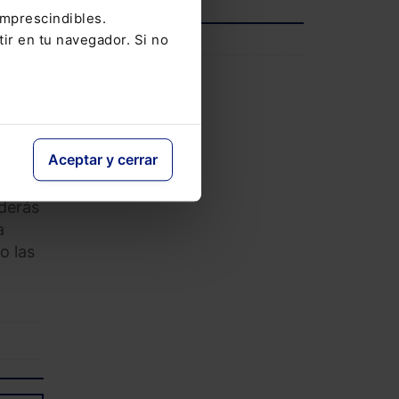
imprescindibles.
tir en tu navegador. Si no
INFORMACIÓN
Saber más
ios
Aceptar y cerrar
ad
y
nderás
a
o las