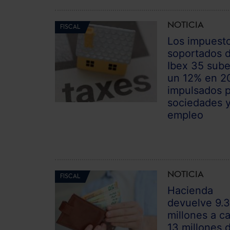
NOTICIA
FISCAL
Los impuest
soportados d
Ibex 35 sub
un 12% en 2
impulsados 
sociedades 
empleo
NOTICIA
FISCAL
Hacienda
devuelve 9.
millones a ca
13 millones 