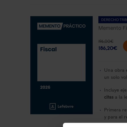
DERECHO TRIB
Memento Fi
196,00
€
186,20
€
Una obra e
un solo vo
Incluye ej
citas
a la l
Primera re
y para el 