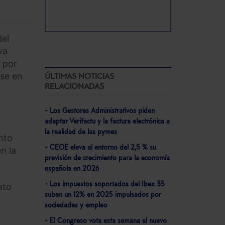
del
va
s por
se en
ÚLTIMAS NOTICIAS
RELACIONADAS
- Los Gestores Administrativos piden
adaptar Verifactu y la factura electrónica a
la realidad de las pymes
nto
- CEOE eleva al entorno del 2,5 % su
n la
previsión de crecimiento para la economía
española en 2026
- Los impuestos soportados del Ibex 35
ato
suben un 12% en 2025 impulsados por
sociedades y empleo
- El Congreso vota esta semana el nuevo