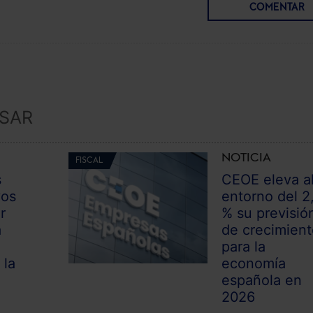
COMENTAR
ESAR
NOTICIA
FISCAL
s
CEOE eleva a
vos
entorno del 2
r
% su previsió
a
de crecimien
para la
 la
economía
española en
2026