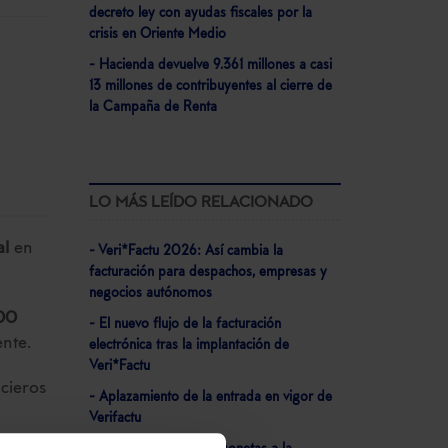
decreto ley con ayudas fiscales por la
crisis en Oriente Medio
- Hacienda devuelve 9.361 millones a casi
13 millones de contribuyentes al cierre de
la Campaña de Renta
LO MÁS LEÍDO RELACIONADO
al
en
- Veri*Factu 2026: Así cambia la
facturación para despachos, empresas y
negocios autónomos
00
- El nuevo flujo de la facturación
ente.
electrónica tras la implantación de
Veri*Factu
ncieros
- Aplazamiento de la entrada en vigor de
Verifactu