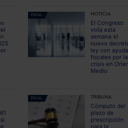
NOTICIA
FISCAL
os
El Congreso
el
vota esta
en
semana el
025
nuevo decret
por
ley con ayud
y
fiscales por la
crisis en Orie
Medio
TRIBUNA
FISCAL
Cómputo del
361
plazo de
si
prescripción
de
para la