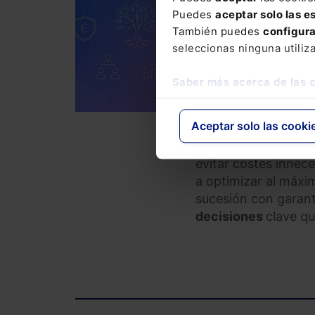
Puedes
aceptar solo las e
320,00
€
También puedes
configur
COM
256,00
€
seleccionas ninguna utiliz
Saber más acerca de las 
Análisis de los pri
fiscales de la empre
Aceptar solo las cooki
La fiscalidad de la 
evitar costes innece
a optimizar al máxi
sucesión con garantí
decisiones
clave qu