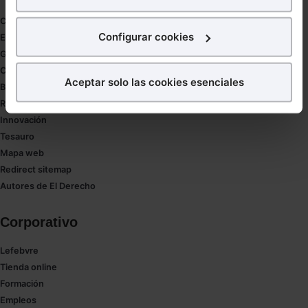
para poder mostrarte publicidad y contenidos de tu
Coronavirus
interés.
Configurar cookies
Estudio de salud abogacía
Gestión de despachos
¿Qué puedes hacer?
Compliance
Aceptar solo las cookies esenciales
Buenas Prácticas Tributarias
Puedes
aceptar
las cookies para que tu experiencia
RGPD
en la web sea óptima
Innovación
Puedes
aceptar solo las esenciales
para denegar
Tesauro
todas las cookies excepto aquellas imprescindibles.
Mapa web
También puedes
configurar
las cookies y
Redirect sitemap
seleccionar solo aquellas que quieras permitir en tu
Autores de El Derecho
navegador. Si no seleccionas ninguna utilizaremos
las que sean indispensables para la navegación.
Corporativo
Saber más acerca de las cookies
Lefebvre
Tienda online
Formación
Empleos