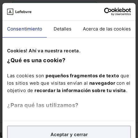
IMPAGO DE HONORARIOS DE LETRADOS
INCUMPLIMIENTO DEL CONTRATO DE CUENTA
BANCARIA
Consentimiento
Detalles
Acerca de las cookies
INTERLOCUTORIAS
LEY SI SOLO SI
MIFACTURAE
MONITORIZACION
MUSICA
Cookies! Ahí va nuestra receta.
PERSONAL EVENTUAL SANITARIO
¿Qué es una cookie?
PLANIFICACIÓN SUCESORIA
SELOR
SEPBLAC
Las cookies son
pequeños fragmentos de texto
que
SOFT SKILLS
SUSPENSIÓN DE ACTIVIDAD
los sitios web que visitas envían al
navegador
con el
objetivo de
recordar la información sobre tu visita
.
TASA MUNICIPAL
¿Para qué las utilizamos?
En Lefebvre utilizamos las cookies con
fines
analíticos
para tratar de
mejorar tu experiencia
en
Links directos
Aceptar y cerrar
nuestra página web. También con fines publicitarios,