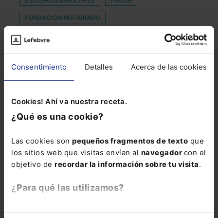
ESCLEROSIS MULTIPLE
FACUA
FUNDACIÓN NOTARIADO
INSPECCIÓN DE HACIENDA
JUAN JOSÉ PRIETO
JUICIO MEDIÁTICO
Consentimiento
Detalles
Acerca de las cookies
JUZGADOS ESPECIALIZADOS EN COVID-19
LEY DEL CINE
LICENCIA COMERCIAL
Cookies! Ahí va nuestra receta.
MEDIACIÓN FAMILIAR INTRAJUDICIAL
¿Qué es una cookie?
NEUTRALIDAD FISCAL
PLAN DE EXPANSIÓN
Las cookies son
pequeños fragmentos de texto
que
REGISTRO ÚNICO DE INCAPACIDADES PROFESIONALES
los sitios web que visitas envían al
navegador
con el
(RUIP)
objetivo de
recordar la información sobre tu visita
.
SALIDA A BOLSA
SANCIONADOR
SEGUNDO
¿Para qué las utilizamos?
SEGUROS DE DECESOS
TELETABAJO
En Lefebvre utilizamos las cookies con
fines