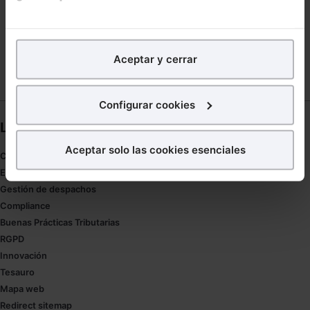
TECNOLÓGICA
En Lefebvre utilizamos las cookies con
fines
TANIA POSE
YACIMIENTO
analíticos
para tratar de
mejorar tu experiencia
en
Aceptar y cerrar
nuestra página web. También con fines publicitarios,
para poder mostrarte publicidad y contenidos de tu
interés.
Configurar cookies
Links directos
¿Qué puedes hacer?
Aceptar solo las cookies esenciales
Coronavirus
Puedes
aceptar
las cookies para que tu experiencia
Estudio de salud abogacía
en la web sea óptima
Gestión de despachos
Puedes
aceptar solo las esenciales
para denegar
Compliance
todas las cookies excepto aquellas imprescindibles.
Buenas Prácticas Tributarias
También puedes
configurar
las cookies y
RGPD
seleccionar solo aquellas que quieras permitir en tu
Innovación
navegador. Si no seleccionas ninguna utilizaremos
Tesauro
las que sean indispensables para la navegación.
Mapa web
Redirect sitemap