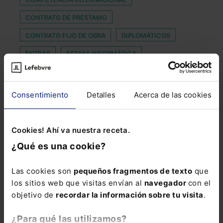
CONTRATO DE PRÉSTAMO
CONTRATO FIJO DE OBRA
DIPLOMÁTICOS
ENTRAR
ESTAFA INFORMÁTICA
HAPPY SLAPPING
IDC RESEARCH
KMH
LIBERTAD DE INFORMACIÓN
MAYOR EMPRESA
Consentimiento
Detalles
Acerca de las cookies
MEDIADOR
MONITORIZACION
NECESITADAS
NIETOS
PERFUMESCO
Cookies! Ahí va nuestra receta.
PERMISO POR CUIDADO DE FAMILIARES
¿Qué es una cookie?
PRISIÓN PREVENTIVA
Las cookies son
pequeños fragmentos de texto
que
PROTECCIÓN PERSONAS HUÉRFANAS
los sitios web que visitas envían al
navegador
con el
objetivo de
recordar la información sobre tu visita
.
REFORMAS EN MATERIA CONCURSAL
SOCIEDAD ESPAÑOLA PARA LA TRANSFORMACIÓN
¿Para qué las utilizamos?