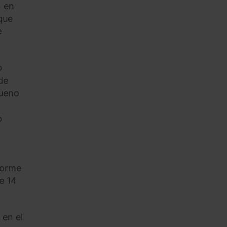
n en
que
e
o
de
bueno
o
forme
e 14
 en el