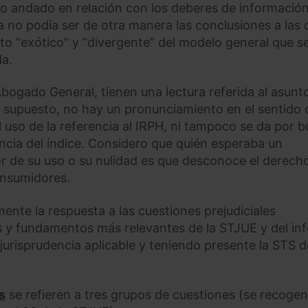
lo andado en relación con los deberes de informació
a no podía ser de otra manera las conclusiones a las 
nto “exótico” y “divergente” del modelo general que s
da.
Abogado General, tienen una lectura referida al asunt
r supuesto, no hay un pronunciamiento en el sentido 
l uso de la referencia al IRPH, ni tampoco se da por 
ncia del índice. Considero que quién esperaba un
or de su uso o su nulidad es que desconoce el derech
onsumidores.
ente la respuesta a las cuestiones prejudiciales
 y fundamentos más relevantes de la STJUE y del in
jurisprudencia aplicable y teniendo presente la STS d
s
se refieren a tres grupos de cuestiones (se recogen