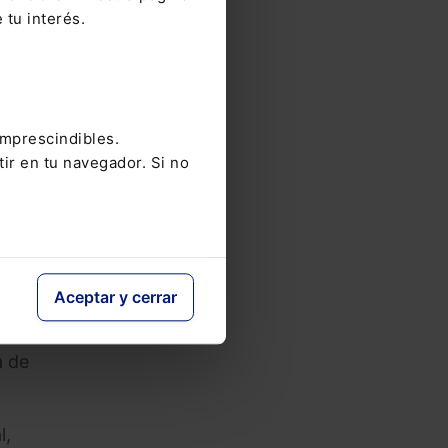
nte
 tu interés.
ne a
de
imprescindibles.
tir en tu navegador. Si no
do en
diera
ad
UE).
ión
Aceptar y cerrar
ue
ene a
a de
l,