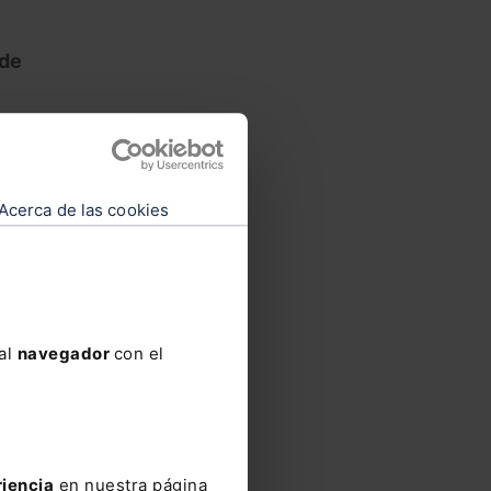
 de
Acerca de las cookies
 al
navegador
con el
ticia
riencia
en nuestra página