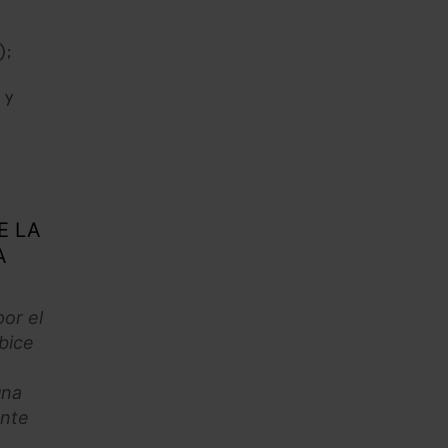
);
 y
E LA
A
por el
bice
una
ente