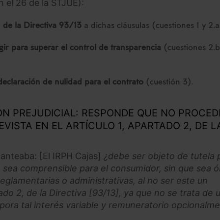
n el 26 de la STJUE):
n de la Directiva 93/13
a dichas cláusulas (cuestiones 1 y 2.a
ir para superar el control de transparencia
(cuestiones 2.b
declaración de nulidad para el contrato
(cuestión 3).
N PREJUDICIAL: RESPONDE QUE NO PROCED
VISTA EN EL ARTÍCULO 1, APARTADO 2, DE L
lanteaba: [El IRPH Cajas]
¿debe ser objeto de tutela 
e sea comprensible para el consumidor, sin que sea ó
eglamentarias o administrativas, al no ser este un
ado 2, de la Directiva [93/13], ya que no se trata de 
rpora tal interés variable y remuneratorio opcionalm