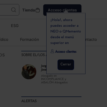
Tienda
Acceso clientes
¡Hola!, ahora
ESG
puedes acceder a
NEO o QMemento
desde el menú
ídico
Formación
Agenda
Contacto
superior en
Acceso clientes
os
SOBRE EL/LOS AUTOR(ES)
Cerrar
Jorge Manrique de Lara
Jiménez
Abogado en
INCOMPLIANCE y
ABALÓN Abogados
ALERTAS