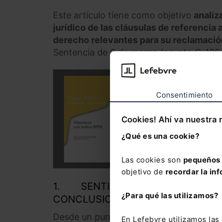
Este artículo tiene como objetivo
analiz
jurídico de las cláusulas de referencia
derecho relevantes para su reclamación
Sentencia de 3 de marzo (asunto C-125/
Consentimiento
Cookies! Ahí va nuestra 
¿Qué es una cookie?
Las cookies son
pequeños 
objetivo de
recordar la inf
1. SENTIDO DE LA SENTENCIA D
¿Para qué las utilizamos?
CONCLUSIONES DEL ABOGADO G
Desde un punto de vista técnico no sorp
En Lefebvre utilizamos la