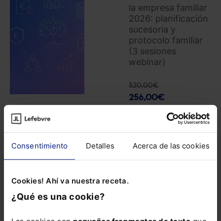
la empresa familiar
2026: planificación
sucesoria y
protocolo familiar
(3 sesiones
webinar)
320,00
€
256,00
€
COMPRAR
Consentimiento
Detalles
Acerca de las cookies
Análisis de los
principales
Cookies! Ahí va nuestra receta.
aspectos para la
¿Qué es una cookie?
optimización de
los beneficios
Las cookies son
pequeños fragmentos de texto
que