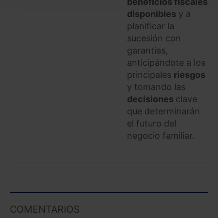
beneficios fiscales
seleccionar solo aquellas que quieras permitir en tu
disponibles
y a
navegador. Si no seleccionas ninguna utilizaremos
planificar la
las que sean indispensables para la navegación.
sucesión con
garantías,
Saber más acerca de las cookies
anticipándote a los
principales
riesgos
y tomando las
decisiones
clave
que determinarán
el futuro del
negocio familiar.
COMENTARIOS