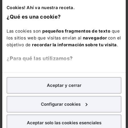
como la
Cookies! Ahí va nuestra receta.
jurisprudencia y
doctrina más
¿Qué es una cookie?
relevante con más
de 37.500 citas.
Las cookies son
pequeños fragmentos de texto
que
los sitios web que visitas envían al
navegador
con el
La suscripción al
objetivo de
recordar la información sobre tu visita
.
Memento Social
incluye: . El
¿Para qué las utilizamos?
servicio “
Extras
Mementos
” con el
En Lefebvre utilizamos las cookies con
fines
que puedes
analíticos
para tratar de
mejorar tu experiencia
en
consultar en
Aceptar y cerrar
nuestra página web. También con fines publicitarios,
cualquier momento
para poder mostrarte publicidad y contenidos de tu
si un número
interés.
Configurar cookies
marginal del
Memento ha sido
¿Qué puedes hacer?
modificado. . Un
Aceptar solo las cookies esenciales
servicio de
alerta
Puedes
aceptar
las cookies para que tu experiencia