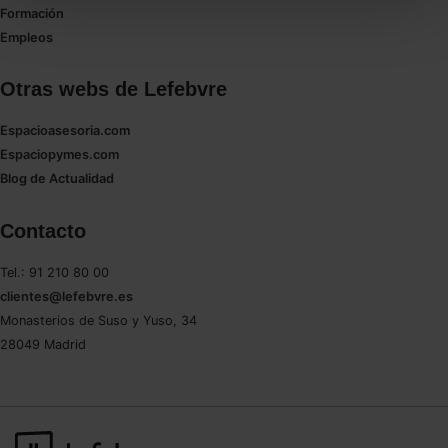
todas las cookies excepto aquellas imprescindibles.
Formación
También puedes
configurar
las cookies y
Empleos
seleccionar solo aquellas que quieras permitir en tu
navegador. Si no seleccionas ninguna utilizaremos
Otras webs de Lefebvre
las que sean indispensables para la navegación.
Espacioasesoria.com
Saber más acerca de las cookies
Espaciopymes.com
Blog de Actualidad
Contacto
Tel.: 91 210 80 00
clientes@lefebvre.es
Monasterios de Suso y Yuso, 34
28049 Madrid