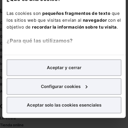
Links directos
Las cookies son
pequeños fragmentos de texto
que
los sitios web que visitas envían al
navegador
con el
Coronavirus
objetivo de
recordar la información sobre tu visita
.
Estudio de salud abogacía
Gestión de despachos
¿Para qué las utilizamos?
Compliance
Buenas Prácticas Tributarias
En Lefebvre utilizamos las cookies con
fines
RGPD
analíticos
para tratar de
mejorar tu experiencia
en
Innovación
Aceptar y cerrar
nuestra página web. También con fines publicitarios,
Tesauro
para poder mostrarte publicidad y contenidos de tu
Mapa web
interés.
Redirect sitemap
Configurar cookies
Autores de El Derecho
¿Qué puedes hacer?
Aceptar solo las cookies esenciales
Corporativo
Puedes
aceptar
las cookies para que tu experiencia
en la web sea óptima
Lefebvre
Puedes
aceptar solo las esenciales
para denegar
Tienda online