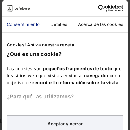
PASAMOS
PREMIO EXCELENCIA Y CALIDAD
RENTAS EMPRESARIALES
RESPONSABLE DE INFORMACIÓN PERSONAL
Consentimiento
Detalles
Acerca de las cookies
REVIL
SEGUIMIENTO ÉTICO
SERES
SILENCIO
SOCIEDAD ANONIMA
Cookies! Ahí va nuestra receta.
SUSPENSIÓN AUTOMÁTICA DE VISTAS Y PLAZOS
¿Qué es una cookie?
JUDICIALES
Las cookies son
pequeños fragmentos de texto
que
TARJETA BANCARIA
TRIBUNAL MILITAR CENTRAL
los sitios web que visitas envían al
navegador
con el
VIUDEDAD
objetivo de
recordar la información sobre tu visita
.
¿Para qué las utilizamos?
En Lefebvre utilizamos las cookies con
fines
analíticos
para tratar de
mejorar tu experiencia
en
Links directos
Aceptar y cerrar
nuestra página web. También con fines publicitarios,