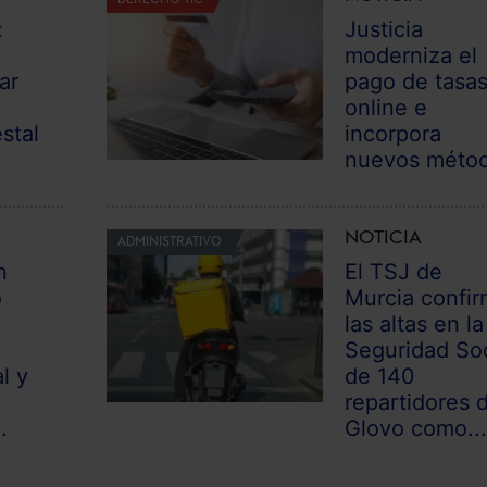
:
Justicia
moderniza el
ar
pago de tasa
online e
stal
incorpora
nuevos méto
NOTICIA
ADMINISTRATIVO
n
El TSJ de
o
Murcia confi
las altas en la
Seguridad Soc
l y
de 140
n
repartidores 
.
Glovo como..