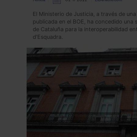
Noticia
02-11-2022
ElDerecho.com
El Ministerio de Justicia, a través de un
publicada en el BOE, ha concedido una s
de Cataluña para la interoperabilidad en
d'Esquadra.