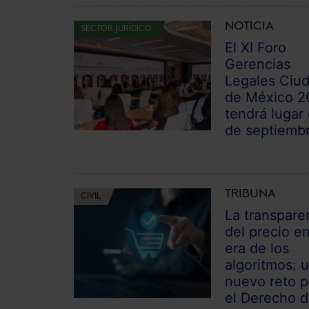
NOTICIA
SECTOR JURÍDICO
El XI Foro
Gerencias
Legales Ciu
de México 2
tendrá lugar 
de septiemb
TRIBUNA
CIVIL
La transpare
del precio en
era de los
algoritmos: 
nuevo reto p
el Derecho 