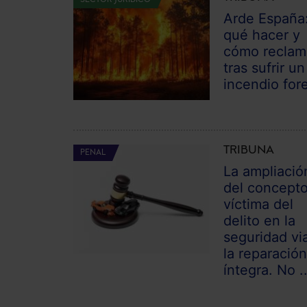
Arde España
qué hacer y
cómo reclam
tras sufrir un
incendio fore
TRIBUNA
PENAL
La ampliació
del concept
víctima del
delito en la
seguridad via
la reparació
íntegra. No ..