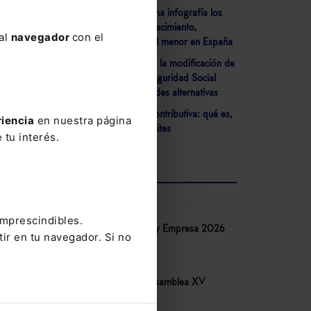
- Lefebvre detalla en una infografía los
nuevos permisos por nacimiento,
 al
navegador
con el
adopción y cuidado del menor en España
- El Congreso aprueba la modificación de
la Ley General de la Seguridad Social
relativa a las mutualidades alternativas
- Jubilación ordinaria contributiva: qué es,
riencia
en nuestra página
requisitos, cuantía y límites
 tu interés.
ltimo
AGENDA
tos
”
imprescindibles.
Congreso IA Derecho y Empresa 2026
tir en tu navegador. Si no
ginal
de Lefebvre
 las
10-06-2026
Congreso COSITAL. Asamblea XV
14-05-2026
con un