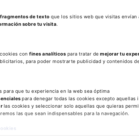
cial 2026
fragmentos de texto
que los sitios web que visitas envían
COMPRAR
ormación sobre tu visita
.
jor valorada en el
ámbito jurídico, con toda la información
s cookies con
fines analíticos
para tratar de
mejorar tu expe
de la Seguridad Social
en un único volumen.
licitarios, para poder mostrarte publicidad y contenidos de
 estudio de todas las
novedades y reformas legislativas del ú
como la jurisprudencia y doctrina más relevante con más de
as.
s para que tu experiencia en la web sea óptima
ción al Memento Social incluye: . El servicio “
Extras Memen
senciales
para denegar todas las cookies excepto aquellas 
ar
las cookies y seleccionar solo aquellas que quieras permi
 puedes consultar en cualquier momento si un número mar
aremos las que sean indispensables para la navegación.
o ha sido modificado. . Un servicio de
alerta vía e-mail
con
 que se vayan produciendo cada semana.
cookies
 Social lo tienes disponible también en el siguiente
Pack 