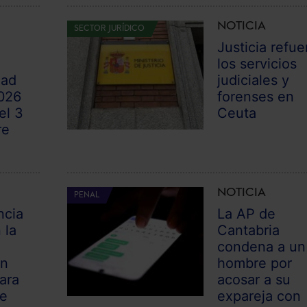
NOTICIA
SECTOR JURÍDICO
Justicia refue
los servicios
dad
judiciales y
026
forenses en
el 3
Ceuta
re
NOTICIA
PENAL
ncia
La AP de
 la
Cantabria
condena a un
un
hombre por
ara
acosar a su
de
expareja con