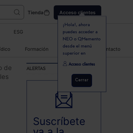
Tienda
Acceso clientes
¡Hola!, ahora
ESG
puedes acceder a
NEO o QMemento
desde el menú
ídico
Formación
Agenda
Contacto
superior en
Acceso clientes
o de
ALERTAS
les
Cerrar
Suscríbete
ya a la