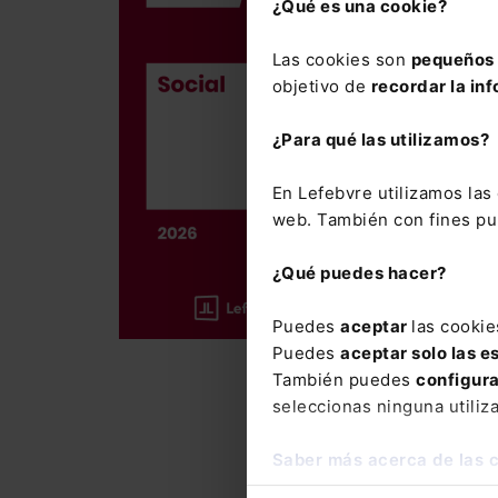
Memento So
¿Qué es una cookie?
186,00
€
Las cookies son
pequeños 
176,70
€
objetivo de
recordar la inf
¿Para qué las utilizamos?
La obra me
En Lefebvre utilizamos la
laboral y 
web. También con fines pub
Incluye el
¿Qué puedes hacer?
año
, así 
37.500 cit
Puedes
aceptar
las cookie
La suscrip
Puedes
aceptar solo las e
También puedes
configur
con el que
seleccionas ninguna utiliz
del Mement
novedades
Saber más acerca de las 
El Memento