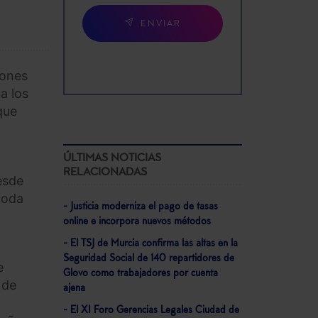
ENVIAR
iones
a los
que
ÚLTIMAS NOTICIAS
RELACIONADAS
esde
toda
- Justicia moderniza el pago de tasas
online e incorpora nuevos métodos
- El TSJ de Murcia confirma las altas en la
Seguridad Social de 140 repartidores de
e
Glovo como trabajadores por cuenta
 de
ajena
- El XI Foro Gerencias Legales Ciudad de