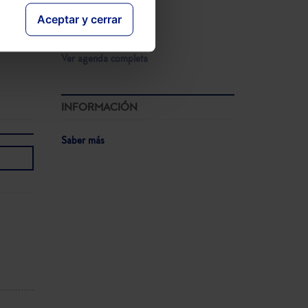
V Congreso AECEM
Aceptar y cerrar
press
12-05-2026
Ver agenda completa
INFORMACIÓN
Saber más