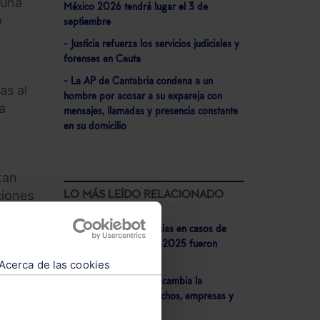
luña
México 2026 tendrá lugar el 3 de
o
septiembre
- Justicia refuerza los servicios judiciales y
forenses en Ceuta
- La AP de Cantabria condena a un
as al
hombre por acosar a su expareja con
a
mensajes, llamadas y presencia constante
en su domicilio
a
tan
ciones
LO MÁS LEÍDO RELACIONADO
 se
- El 73% de las sentencias en casos de
corrupción dictadas en 2025 fueron
condenatorias
Acerca de las cookies
- Veri*Factu 2026: Así cambia la
facturación para despachos, empresas y
negocios autónomos