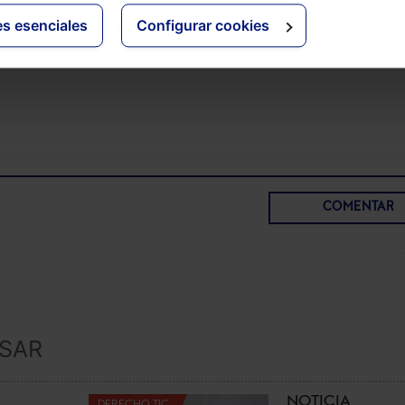
ecial
para que domines todas las modificaciones en materia
es esenciales
Configurar cookies
de Seguridad Social:
Pack Memento Social + Memento Ex
 Sociales
COMENTAR
ESAR
NOTICIA
DERECHO TIC