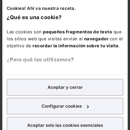
servicio de
alerta
vía e-mail
con las
Cookies! Ahí va nuestra receta.
novedades que se
¿Qué es una cookie?
vayan produciendo
cada semana.
Las cookies son
pequeños fragmentos de texto
que
los sitios web que visitas envían al
navegador
con el
El Memento Social
objetivo de
recordar la información sobre tu visita
.
lo tienes disponible
también en el
¿Para qué las utilizamos?
siguiente
Pack con
un precio especial
En Lefebvre utilizamos las cookies con
fines
para que domines
analíticos
para tratar de
mejorar tu experiencia
en
todas las
Aceptar y cerrar
nuestra página web. También con fines publicitarios,
modificaciones en
para poder mostrarte publicidad y contenidos de tu
materia Laboral y
interés.
Configurar cookies
de Seguridad
Social:
Pack
¿Qué puedes hacer?
Memento Social +
Aceptar solo las cookies esenciales
Memento Express