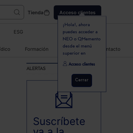
Tienda
Acceso clientes
¡Hola!, ahora
ESG
puedes acceder a
NEO o QMemento
desde el menú
ídico
Formación
Agenda
Contacto
superior en
Acceso clientes
ALERTAS
Cerrar
Suscríbete
ya a la