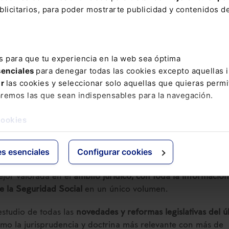
licitarios, para poder mostrarte publicidad y contenidos de
contactar con la Asociación o consultar la web:
s para que tu experiencia en la web sea óptima
senciales
para denegar todas las cookies excepto aquellas 
ar
las cookies y seleccionar solo aquellas que quieras permi
ORAL
aremos las que sean indispensables para la navegación.
cial 2026
cookies
COMPRAR
es esenciales
Configurar cookies
jor valorada en el
ámbito jurídico, con toda la información
de la Seguridad Social
en un único volumen.
 estudio de todas las
novedades y reformas legislativas del ú
como la jurisprudencia y doctrina más relevante con más de