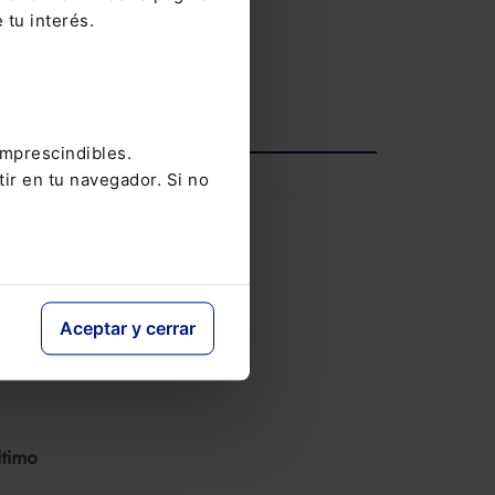
V Congreso AECEM
 tu interés.
12-05-2026
Ver agenda completa
imprescindibles.
INFORMACIÓN
tir en tu navegador. Si no
Saber más
Aceptar y cerrar
ltimo