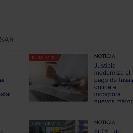
ESAR
NOTICIA
DERECHO TIC
:
Justicia
moderniza el
ar
pago de tasa
online e
stal
incorpora
nuevos méto
NOTICIA
ADMINISTRATIVO
n
El TSJ de