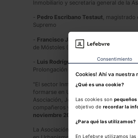
Inmobiliario y secretaria general de la
-
Pedro Escribano Testaut
, magistrado 
Supremo
-
Francisco Javier Zaragoza Ivars
, coo
de Móstoles (Madrid) y técnico urbanist
Consentimiento
-
Luis Rodríguez Avial Llardent
, doctor
Prolongación de la Castellana y ex-gere
Cookies! Ahí va nuestra 
"El sector Inmobiliario y de la Constru
¿Qué es una cookie?
formarse en Urbanismo por el trabajo que
Asociación, José María García Gutiérrez, 
Las cookies son
pequeños 
objetivo de
recordar la inf
compañeros y técnicos, se vuelve a con
noviembre 2015 en Madrid
.
¿Para qué las utilizamos?
La Asociación tambien concede
becas d
En Lefebvre utilizamos la
en Urbanismo.