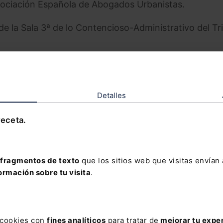
 Asociación Española de Abogados Urbanistas.
de la Sala 3ª de lo Contencioso-Administrativo del Tr
rdinador general de Urbanismo del Excmo. Ayuntamie
a.
Detalles
 arquitecto, gerente de Urbanismo del Consorcio
nte del Plan General de Madrid.
receta.
cción se está reactivando, siendo un buen momento pa
 genera", así nos lo indica el abogado y presidente d
el cual añade que ante las solicitudes recibidas de
fragmentos de texto
que los sitios web que visitas envían
ormación sobre tu visita
.
vocar el curso celebrándose los días
6, 10, 13 y 17 de
e estudio
destinadas a jóvenes para facilitar su for
s cookies con
fines analíticos
para tratar de
mejorar tu expe