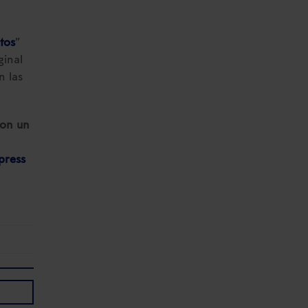
tos
”
ginal
 las
con un
press