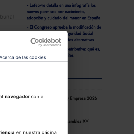
- Lefebvre detalla en una infografía los
nuevos permisos por nacimiento,
ibunal
adopción y cuidado del menor en España
- El Congreso aprueba la modificación de
la Ley General de la Seguridad Social
nto
relativa a las mutualidades alternativas
- Jubilación ordinaria contributiva: qué es,
requisitos, cuantía y límites
Acerca de las cookies
ra
AGENDA
e la
 al
navegador
con el
Congreso IA Derecho y Empresa 2026
de Lefebvre
10-06-2026
Congreso COSITAL. Asamblea XV
mación
14-05-2026
riencia
en nuestra página