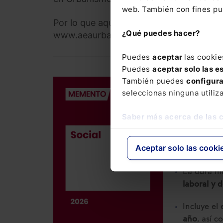
web. También con fines pub
Por lo que aquellos interesados pueden 
¿Qué puedes hacer?
www.aeaurbanistas.com
Puedes
aceptar
las cookie
Puedes
aceptar solo las e
También puedes
configur
DERECHO LAB
seleccionas ninguna utiliz
Memento So
Saber más acerca de las 
186,00
€
176,70
€
Aceptar solo las cooki
La obra me
laboral y 
Incluye el
año
, así 