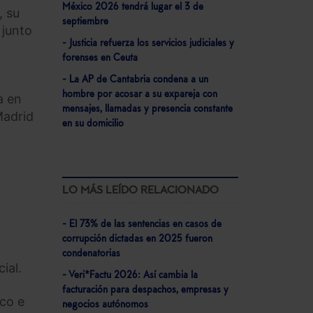
México 2026 tendrá lugar el 3 de
, su
septiembre
 junto
- Justicia refuerza los servicios judiciales y
forenses en Ceuta
- La AP de Cantabria condena a un
hombre por acosar a su expareja con
a en
mensajes, llamadas y presencia constante
Madrid
en su domicilio
LO MÁS LEÍDO RELACIONADO
- El 73% de las sentencias en casos de
corrupción dictadas en 2025 fueron
condenatorias
ial.
- Veri*Factu 2026: Así cambia la
facturación para despachos, empresas y
ico e
negocios autónomos