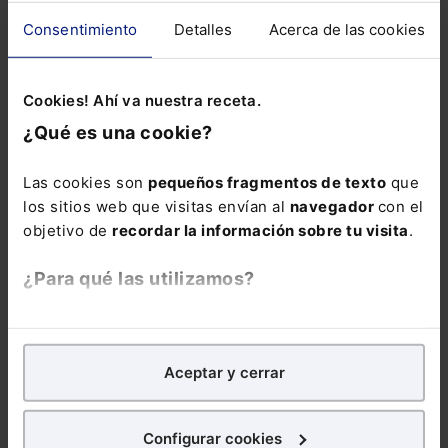
Legislativas, el Gobierno, los departamentos
Consentimiento
Detalles
Acerca de las cookies
ministeriales, las Comunidades Autónomas, las
Corporaciones locales, los Colegios
Profesionales, las Cámaras de Comercio y las
Cookies! Ahí va nuestra receta.
Organizaciones Empresariales y de
¿Qué es una cookie?
Consumidores y Usuarios (de acuerdo con el
artículo 5.2 de la Ley 3/2013, de 4 de junio, de
Las cookies son
pequeños fragmentos de texto
que
creación de la Comisión Nacional de los
los sitios web que visitas envían al
navegador
con el
Mercados y la Competencia) o de oficio (de
objetivo de
recordar la información sobre tu visita
.
acuerdo con el artículo 5.1.h).
¿Para qué las utilizamos?
En Lefebvre utilizamos las cookies con
fines
COMENTARIOS
analíticos
para tratar de
mejorar tu experiencia
en
Aceptar y cerrar
nuestra página web. También con fines publicitarios,
COMENTAR
para poder mostrarte publicidad y contenidos de tu
interés.
Configurar cookies