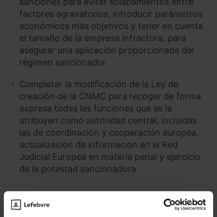
sanciones para evitar solapamientos entre
factores agravatorios, introducir parámetros
económicos más objetivos y tener en cuenta
el tamaño de la empresa infractora, para
asegurar una aplicación proporcionada del
régimen sancionador.
Completar la modificación de la Ley de
creación de la CNMC para recoger de forma
expresa todas las funciones que se le
atribuyen como autoridad central, incluidas
las de coordinación y cooperación europea,
actualización de información en la Red
Judicial Europea en materia penal y ejercicio
de la potestad sancionadora.
La CNMC puede actuar de manera consultiva,
pudiendo ser consultada por las Cámaras