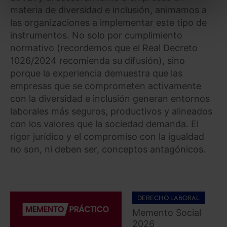
Puedes
aceptar solo las esenciales
para denegar
materia de diversidad e inclusión, animamos a
todas las cookies excepto aquellas imprescindibles.
las organizaciones a implementar este tipo de
También puedes
configurar
las cookies y
instrumentos. No solo por cumplimiento
seleccionar solo aquellas que quieras permitir en tu
normativo (recordemos que el Real Decreto
navegador. Si no seleccionas ninguna utilizaremos
1026/2024 recomienda su difusión), sino
las que sean indispensables para la navegación.
porque la experiencia demuestra que las
empresas que se comprometen activamente
Saber más acerca de las cookies
con la diversidad e inclusión generan entornos
laborales más seguros, productivos y alineados
con los valores que la sociedad demanda. El
rigor jurídico y el compromiso con la igualdad
no son, ni deben ser, conceptos antagónicos.
DERECHO LABORAL
Memento Social
2026