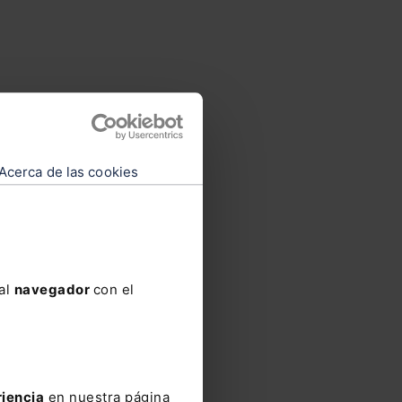
endo
Acerca de las cookies
 al
navegador
con el
riencia
en nuestra página