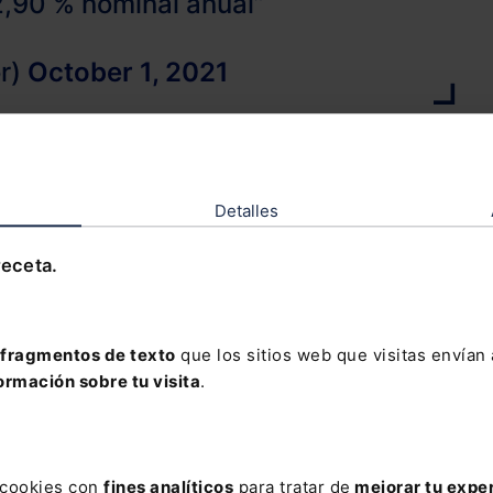
2,90 % nominal anual”
r)
October 1, 2021
arios, con su firma se añade: “soy consciente y enti
unca bajara del 2,90 % nominal anual”
Detalles
receta.
nda en la que piden la nulidad de
 la restitución de todas las
fragmentos de texto
que los sitios web que visitas envían
obradas en su aplicación desde la
ormación sobre tu visita
.
r)
October 1, 2021
s cookies con
fines analíticos
para tratar de
mejorar tu expe