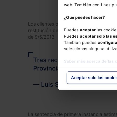
web. También con fines pub
¿Qué puedes hacer?
Los clientes presentan demanda en la que 
Puedes
aceptar
las cookie
restitución de todas las cantidades ind
Puedes
aceptar solo las e
de 9/5/2013.
También puedes
configur
seleccionas ninguna utiliz
Tras recurso de la entidad 
Saber más acerca de las 
Provincial desestima el mis
Aceptar solo las cooki
— Luis Sanz (@MagistraTho
La sentencia de primera instancia estima