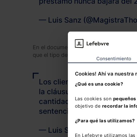
préstamo nunca bajara del 
— Luis Sanz (@MagistraTho
En el documento, a mano por los prestat
que el tipo de interés de mi préstamo n
Consentimiento
Cookies! Ahí va nuestra 
Los clientes presentan dema
¿Qué es una cookie?
la cláusula suelo originaria y
Las cookies son
pequeños 
cantidades indebidamente c
objetivo de
recordar la inf
sentencia de 9/5/2013.
¿Para qué las utilizamos?
— Luis Sanz (@MagistraTho
En Lefebvre utilizamos la