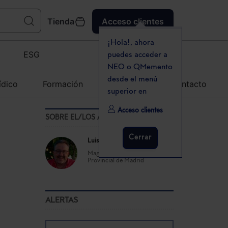
Tienda
Acceso clientes
¡Hola!, ahora
ESG
puedes acceder a
NEO o QMemento
desde el menú
ídico
Formación
Agenda
Contacto
superior en
Acceso clientes
SOBRE EL/LOS AUTOR(ES)
Cerrar
Luis Sanz Acosta
Magistrado de la Audiencia
Provincial de Madrid
ALERTAS