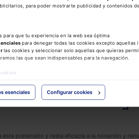
licitarios, para poder mostrarte publicidad y contenidos de
piden la nulidad de la cláusula suelo originaria y la
s para que tu experiencia en la web sea óptima
ebidamente cobradas en su aplicación desde la senten
senciales
para denegar todas las cookies excepto aquellas 
ar
las cookies y seleccionar solo aquellas que quieras permi
aremos las que sean indispensables para la navegación.
bancaria demandada, la Audiencia
cookies
mo y confirma la sentencia.
es esenciales
Configurar cookies
r)
October 1, 2021
 esta pretensión y resta eficacia a la novación y ren