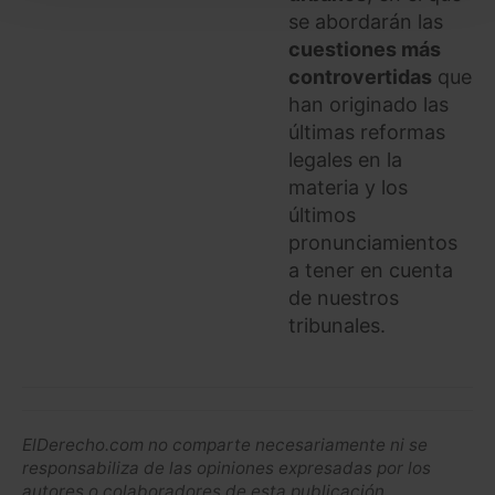
seleccionar solo aquellas que quieras permitir en tu
se abordarán las
navegador. Si no seleccionas ninguna utilizaremos
cuestiones más
las que sean indispensables para la navegación.
controvertidas
que
han originado las
Saber más acerca de las cookies
últimas reformas
legales en la
materia y los
últimos
pronunciamientos
a tener en cuenta
de nuestros
tribunales.
ElDerecho.com no comparte necesariamente ni se
responsabiliza de las opiniones expresadas por los
autores o colaboradores de esta publicación