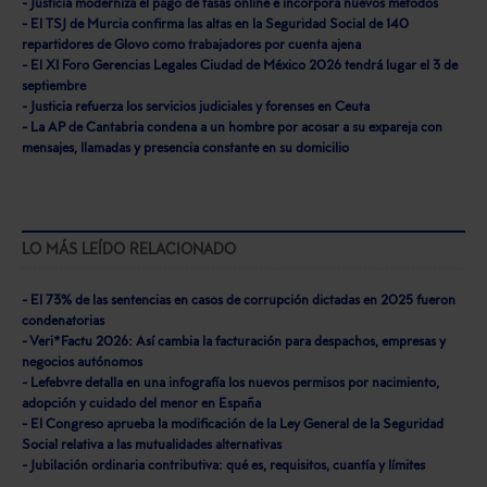
- Justicia moderniza el pago de tasas online e incorpora nuevos métodos
- El TSJ de Murcia confirma las altas en la Seguridad Social de 140
repartidores de Glovo como trabajadores por cuenta ajena
- El XI Foro Gerencias Legales Ciudad de México 2026 tendrá lugar el 3 de
septiembre
- Justicia refuerza los servicios judiciales y forenses en Ceuta
- La AP de Cantabria condena a un hombre por acosar a su expareja con
mensajes, llamadas y presencia constante en su domicilio
LO MÁS LEÍDO RELACIONADO
- El 73% de las sentencias en casos de corrupción dictadas en 2025 fueron
condenatorias
- Veri*Factu 2026: Así cambia la facturación para despachos, empresas y
negocios autónomos
- Lefebvre detalla en una infografía los nuevos permisos por nacimiento,
adopción y cuidado del menor en España
- El Congreso aprueba la modificación de la Ley General de la Seguridad
Social relativa a las mutualidades alternativas
- Jubilación ordinaria contributiva: qué es, requisitos, cuantía y límites