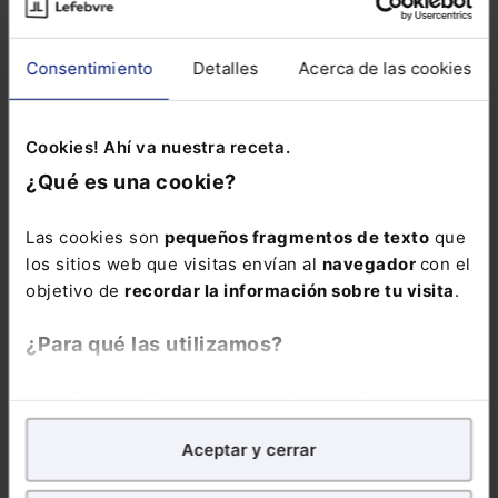
DERECHO LABORAL
Memento Social
Consentimiento
Detalles
Acerca de las cookies
2026
186,00
€
Cookies! Ahí va nuestra receta.
176,70
€
¿Qué es una cookie?
COMPRAR
Las cookies son
pequeños fragmentos de texto
que
los sitios web que visitas envían al
navegador
con el
objetivo de
recordar la información sobre tu visita
.
La obra mejor
valorada en el
¿Para qué las utilizamos?
ámbito jurídico,
con toda la
En Lefebvre utilizamos las cookies con
fines
información
analíticos
para tratar de
mejorar tu experiencia
en
laboral y de la
Aceptar y cerrar
nuestra página web. También con fines publicitarios,
Seguridad Social
para poder mostrarte publicidad y contenidos de tu
en un único