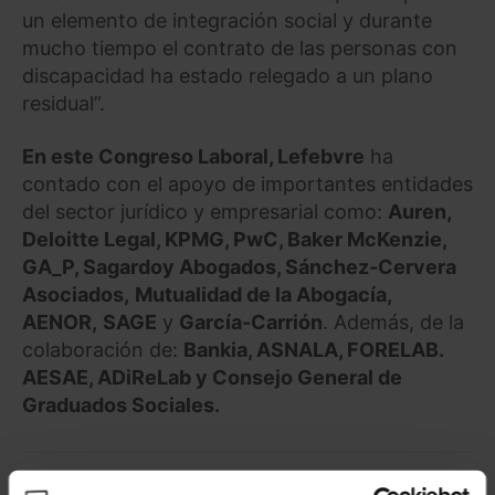
un elemento de integración social y durante
mucho tiempo el contrato de las personas con
discapacidad ha estado relegado a un plano
residual”.
En este Congreso Laboral,
Lefebvre
ha
contado con el apoyo de importantes entidades
del sector jurídico y empresarial como:
Auren,
Deloitte Legal, KPMG, PwC, Baker McKenzie,
GA_P, Sagardoy Abogados, Sánchez-Cervera
Asociados,
Mutualidad de la Abogacía,
AENOR,
SAGE
y
García-Carrión
. Además, de la
colaboración de:
Bankia, ASNALA, FORELAB.
AESAE, ADiReLab y Consejo General de
Graduados Sociales.