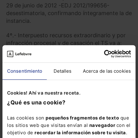
29 de junio de 2012 -EDJ 2012/199656-
desestimatoria, confirmando íntegramente la de
instancia.
4º.- Interpuesto recursos extraordinario y por
infracción procesal y de casación el TS va a:
“ 1. Estimar parcialmente el recurso
extraordinario por infracción procesal de la
Consentimiento
Detalles
Acerca de las cookies
mercantil "Accor Hoteles de España, S.A."
contra la sentencia dictada, con fecha 29 de
junio de 2012, por la Audiencia Provincial de
Cookies! Ahí va nuestra receta.
Valencia, Sección 8ª, en el rollo de apelación
¿Qué es una cookie?
num. 890/2011 -EDJ 2012/199656-.
Las cookies son
pequeños fragmentos de texto
que
2. Estimar lo alegado en el motivo sexto del
los sitios web que visitas envían al
navegador
con el
recurso de casación interpuesto por dicha
objetivo de
recordar la información sobre tu visita
.
litigante, con estimación parcial del recurso