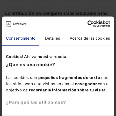
La atribución de competencias laborales a los
Juzgados de lo Mercantil p...
Leer el detalle
Consentimiento
Detalles
Acerca de las cookies
Leer más
Resultado
Cookies! Ahí va nuestra receta.
¿Qué es una cookie?
ElDerecho.com no comparte necesariamente ni se
Las cookies son
pequeños fragmentos de texto
que
responsabiliza de las opiniones expresadas por los
los sitios web que visitas envían al
navegador
con el
autores o colaboradores de esta publicación
objetivo de
recordar la información sobre tu visita
.
¿Para qué las utilizamos?
Compartir
En Lefebvre utilizamos las cookies con
fines