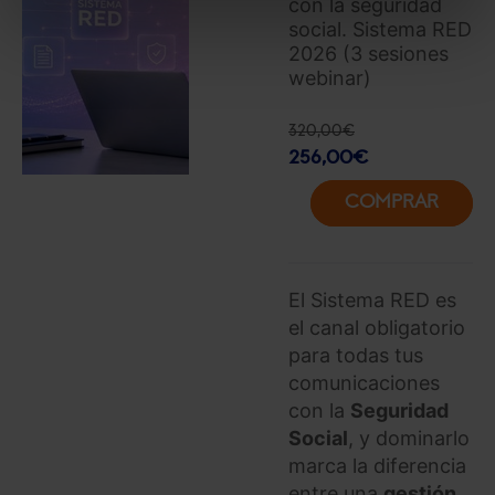
con la seguridad
Puedes
aceptar solo las esenciales
para denegar
social. Sistema RED
todas las cookies excepto aquellas imprescindibles.
2026 (3 sesiones
También puedes
configurar
las cookies y
webinar)
seleccionar solo aquellas que quieras permitir en tu
navegador. Si no seleccionas ninguna utilizaremos
320,00
€
las que sean indispensables para la navegación.
256,00
€
Saber más acerca de las cookies
COMPRAR
El Sistema RED es
el canal obligatorio
para todas tus
comunicaciones
con la
Seguridad
Social
, y dominarlo
marca la diferencia
entre una
gestión