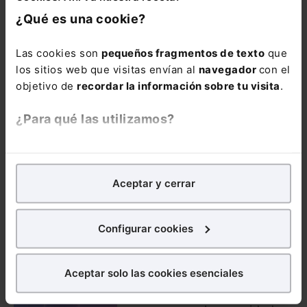
todas las
¿Qué es una cookie?
modificaciones en
materia Laboral y
Las cookies son
pequeños fragmentos de texto
que
de Seguridad
los sitios web que visitas envían al
navegador
con el
Social:
Pack
objetivo de
recordar la información sobre tu visita
.
Memento Social +
Memento Express
¿Para qué las utilizamos?
Novedades
Sociales
En Lefebvre utilizamos las cookies con
fines
analíticos
para tratar de
mejorar tu experiencia
en
Aceptar y cerrar
nuestra página web. También con fines publicitarios,
para poder mostrarte publicidad y contenidos de tu
interés.
Configurar cookies
¿Qué puedes hacer?
DERECHO LABORAL
Aceptar solo las cookies esenciales
Curso
Puedes
aceptar
las cookies para que tu experiencia
Comunicaciones
en la web sea óptima