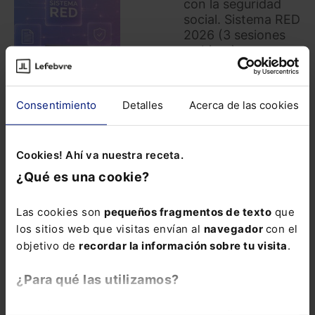
con la seguridad
social. Sistema RED
2026 (3 sesiones
webinar)
320,00
€
256,00
€
Consentimiento
Detalles
Acerca de las cookies
COMPRAR
Cookies! Ahí va nuestra receta.
¿Qué es una cookie?
El Sistema RED es
el canal obligatorio
Las cookies son
pequeños fragmentos de texto
que
para todas tus
los sitios web que visitas envían al
navegador
con el
comunicaciones
objetivo de
recordar la información sobre tu visita
.
con la
Seguridad
¿Para qué las utilizamos?
Social
, y dominarlo
marca la diferencia
entre una
gestión
En Lefebvre utilizamos las cookies con
fines