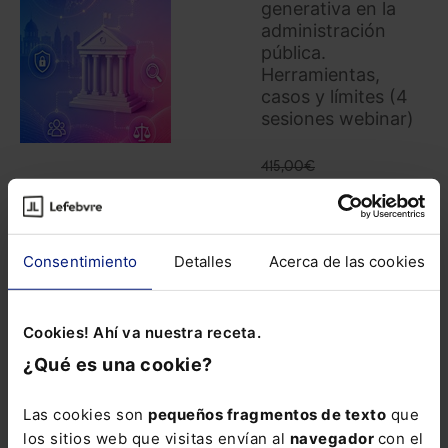
generativa en la
administración
pública.
Herramientas,
casos y límites (4
sesiones webinar)
415,00
€
332,00
€
COMPRAR
Consentimiento
Detalles
Acerca de las cookies
Cómo aplicar la
Cookies! Ahí va nuestra receta.
inteligencia
¿Qué es una cookie?
artificial
generativa en la
Las cookies son
pequeños fragmentos de texto
que
Administración
los sitios web que visitas envían al
navegador
con el
pública con