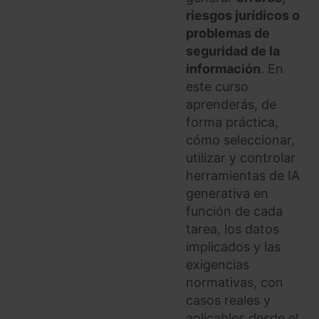
navegador. Si no seleccionas ninguna utilizaremos
riesgos jurídicos o
las que sean indispensables para la navegación.
problemas de
seguridad de la
Saber más acerca de las cookies
información
. En
este curso
aprenderás, de
forma práctica,
cómo seleccionar,
utilizar y controlar
herramientas de IA
generativa en
función de cada
tarea, los datos
implicados y las
exigencias
normativas, con
casos reales y
aplicables desde el