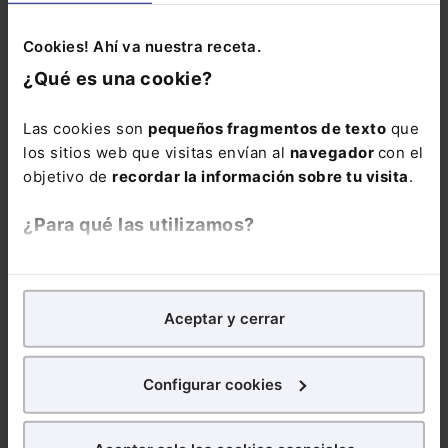
Cookies! Ahí va nuestra receta.
¿Qué es una cookie?
Las cookies son
pequeños fragmentos de texto
que
los sitios web que visitas envían al
navegador
con el
objetivo de
recordar la información sobre tu visita
.
¿Para qué las utilizamos?
COMENTARIOS
En Lefebvre utilizamos las cookies con
fines
COMENTAR
analíticos
para tratar de
mejorar tu experiencia
en
Aceptar y cerrar
nuestra página web. También con fines publicitarios,
para poder mostrarte publicidad y contenidos de tu
interés.
Configurar cookies
¿Qué puedes hacer?
ALERTAS