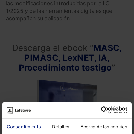
las modificaciones introducidas por la LO
1/2025 y de las herramientas digitales que
acompañan su aplicación.
Descarga el ebook “
MASC,
PIMASC, LexNET, IA,
Procedimiento testigo
”
Consentimiento
Detalles
Acerca de las cookies