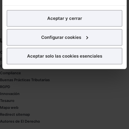
En Lefebvre utilizamos las cookies con
fines
analíticos
para tratar de
mejorar tu experiencia
en
Aceptar y cerrar
nuestra página web. También con fines publicitarios,
para poder mostrarte publicidad y contenidos de tu
interés.
Configurar cookies
Links directos
¿Qué puedes hacer?
Coronavirus
Aceptar solo las cookies esenciales
Estudio de salud abogacía
Puedes
aceptar
las cookies para que tu experiencia
Gestión de despachos
en la web sea óptima
Compliance
Puedes
aceptar solo las esenciales
para denegar
Buenas Prácticas Tributarias
todas las cookies excepto aquellas imprescindibles.
RGPD
También puedes
configurar
las cookies y
Innovación
seleccionar solo aquellas que quieras permitir en tu
Tesauro
navegador. Si no seleccionas ninguna utilizaremos
Mapa web
las que sean indispensables para la navegación.
Redirect sitemap
Autores de El Derecho
Saber más acerca de las cookies