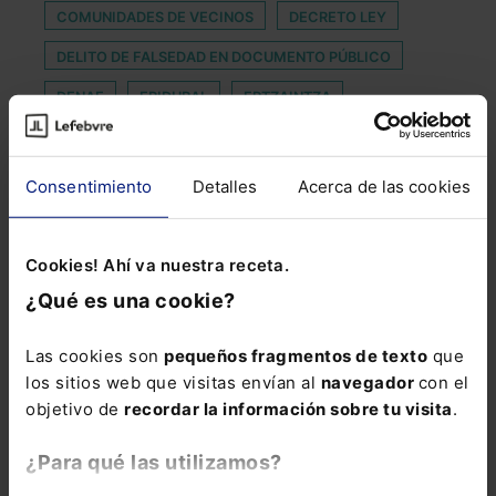
COMUNIDADES DE VECINOS
DECRETO LEY
DELITO DE FALSEDAD EN DOCUMENTO PÚBLICO
DENAE
EPIDURAL
ERTZAINTZA
FRACCIONAMIENTO DE PAGO
GROWTH ACADEMY: HEALTH & WELLBEING
Consentimiento
Detalles
Acerca de las cookies
JUSTICIA DIGITAL
LEGAL ACADEMY
LEGITIMADO
LUZ VERDE
Cookies! Ahí va nuestra receta.
MOVILIDAD EN ESPAÑA Y LA UE
NOTICIA
¿Qué es una cookie?
NULIDAD DE LA PRUEBA
OBTENCIONES
Las cookies son
pequeños fragmentos de texto
que
ORGANIZACIONES PROFESIONALES AGRARIAS
los sitios web que visitas envían al
navegador
con el
objetivo de
recordar la información sobre tu visita
.
PAGO ONLINE
PISCINAS
PROCESO CIVIL
REELEGIDO
REEMBOLSO
SOSTENIBLES
¿Para qué las utilizamos?
USO DE LA IA