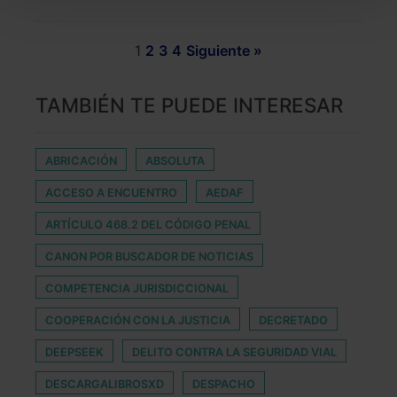
También puedes
configurar
las cookies y
seleccionar solo aquellas que quieras permitir en tu
1
2
3
4
Siguiente »
navegador. Si no seleccionas ninguna utilizaremos
las que sean indispensables para la navegación.
TAMBIÉN TE PUEDE INTERESAR
Saber más acerca de las cookies
ABRICACIÓN
ABSOLUTA
ACCESO A ENCUENTRO
AEDAF
ARTÍCULO 468.2 DEL CÓDIGO PENAL
CANON POR BUSCADOR DE NOTICIAS
COMPETENCIA JURISDICCIONAL
COOPERACIÓN CON LA JUSTICIA
DECRETADO
DEEPSEEK
DELITO CONTRA LA SEGURIDAD VIAL
DESCARGALIBROSXD
DESPACHO