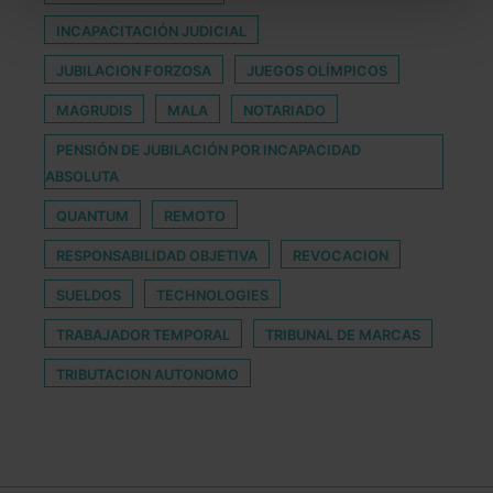
todas las cookies excepto aquellas imprescindibles.
INCAPACITACIÓN JUDICIAL
También puedes
configurar
las cookies y
seleccionar solo aquellas que quieras permitir en tu
JUBILACION FORZOSA
JUEGOS OLÍMPICOS
navegador. Si no seleccionas ninguna utilizaremos
MAGRUDIS
MALA
NOTARIADO
las que sean indispensables para la navegación.
PENSIÓN DE JUBILACIÓN POR INCAPACIDAD
Saber más acerca de las cookies
ABSOLUTA
QUANTUM
REMOTO
RESPONSABILIDAD OBJETIVA
REVOCACION
SUELDOS
TECHNOLOGIES
TRABAJADOR TEMPORAL
TRIBUNAL DE MARCAS
TRIBUTACION AUTONOMO