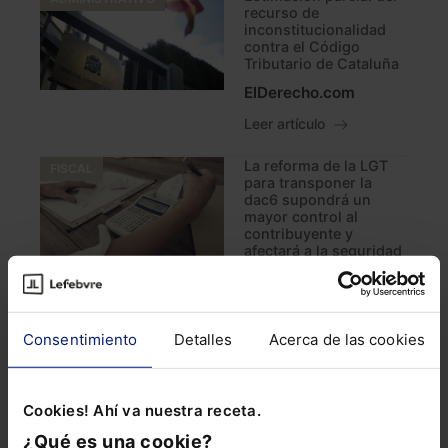
recurso de
inconstitucionalidad
contra el Código
Tributario de Cataluña
ElDerecho.com
Leer artículo
La reforma de la LGT
FISCAL
para transponer la
dac6 supondrá un
mayor control al
contribuyente y
afectará a la seguridad
jurídica
ElDerecho.com
Leer artículo
Consentimiento
Detalles
Acerca de las cookies
Análisis de algunas de
CURSOS Y FORMACIÓN
las reformas de la LGT,
tras la vigencia de la
Cookies! Ahí va nuestra receta.
nueva norma
¿Qué es una cookie?