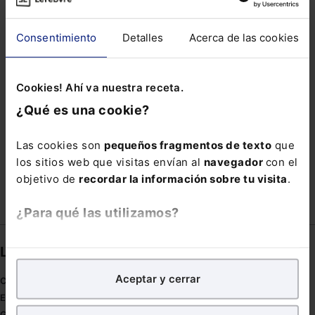
INTELIGENICA ARTIFICIAL
IRON MOUNTAIN
JESÚS RAMÍREZ SAMANIEGO
JURA LETRADOS
Consentimiento
Detalles
Acerca de las cookies
LIBRERIA
NIA
ORQUESTA
PAOLA RÚA
PLAN FISCAL
SENTENCIA PENAL
Cookies! Ahí va nuestra receta.
SPAIN LEGAL EXPO
STREET VIEW
¿Qué es una cookie?
TECNOLOGIA 5G
TELEPEAJE
Las cookies son
pequeños fragmentos de texto
que
TRÁFICO BIENES
los sitios web que visitas envían al
navegador
con el
objetivo de
recordar la información sobre tu visita
.
¿Para qué las utilizamos?
En Lefebvre utilizamos las cookies con
fines
Links directos
analíticos
para tratar de
mejorar tu experiencia
en
Aceptar y cerrar
nuestra página web. También con fines publicitarios,
Coronavirus
para poder mostrarte publicidad y contenidos de tu
Estudio de salud abogacía
interés.
Gestión de despachos