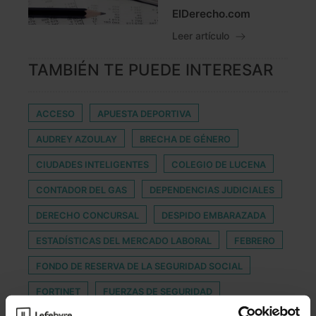
ElDerecho.com
Leer artículo
TAMBIÉN TE PUEDE INTERESAR
ACCESO
APUESTA DEPORTIVA
AUDREY AZOULAY
BRECHA DE GÉNERO
CIUDADES INTELIGENTES
COLEGIO DE LUCENA
CONTADOR DEL GAS
DEPENDENCIAS JUDICIALES
DERECHO CONCURSAL
DESPIDO EMBARAZADA
ESTADÍSTICAS DEL MERCADO LABORAL
FEBRERO
FONDO DE RESERVA DE LA SEGURIDAD SOCIAL
FORTINET
FUERZAS DE SEGURIDAD