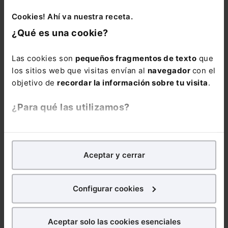
si se hiciera así se generaría una desimposición
futura en la tenedora en una hipotética
Cookies! Ahí va nuestra receta.
transmisión de las participaciones de la
¿Qué es una cookie?
sociedad operativa.
Las cookies son
pequeños fragmentos de texto
que
los sitios web que visitas envían al
navegador
con el
objetivo de
recordar la información sobre tu visita
.
DERECHO
¿Para qué las utilizamos?
ADMINISTRATIVO
DERECHO IA
En Lefebvre utilizamos las cookies con
fines
Curso La IA
analíticos
para tratar de
mejorar tu experiencia
en
generativa en la
Aceptar y cerrar
nuestra página web. También con fines publicitarios,
administración
para poder mostrarte publicidad y contenidos de tu
pública.
interés.
Herramientas,
Configurar cookies
casos y límites (4
¿Qué puedes hacer?
sesiones webinar)
Aceptar solo las cookies esenciales