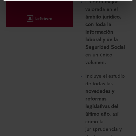
La obra mejor
Puedes
aceptar solo las esenciales
para denegar
valorada en el
todas las cookies excepto aquellas imprescindibles.
ámbito jurídico,
También puedes
configurar
las cookies y
con toda la
seleccionar solo aquellas que quieras permitir en tu
información
navegador. Si no seleccionas ninguna utilizaremos
laboral y de la
las que sean indispensables para la navegación.
Seguridad Social
en un único
Saber más acerca de las cookies
volumen.
Incluye el estudio
de todas las
novedades y
reformas
legislativas del
último año
, así
como la
jurisprudencia y