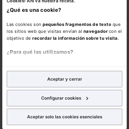
Cookies! Ahí va nuestra receta.
vicepresidenta 1ª de la Agrupación: «ser una de
¿Qué es una cookie?
las generaciones más preparadas para ejercer la
profesión de la abogacía».
Las cookies son
pequeños fragmentos de texto
que
los sitios web que visitas envían al
navegador
con el
objetivo de
recordar la información sobre tu visita
.
¿Para qué las utilizamos?
DERECHO LABORAL
En Lefebvre utilizamos las cookies con
fines
Memento Social
2026
analíticos
para tratar de
mejorar tu experiencia
en
Aceptar y cerrar
nuestra página web. También con fines publicitarios,
para poder mostrarte publicidad y contenidos de tu
186,00
€
interés.
176,70
€
Configurar cookies
COMPRAR
¿Qué puedes hacer?
Aceptar solo las cookies esenciales
Puedes
aceptar
las cookies para que tu experiencia
en la web sea óptima