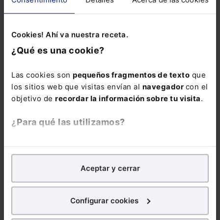
de Seguridad
Social:
Pack
Memento Social +
Cookies! Ahí va nuestra receta.
Memento Express
¿Qué es una cookie?
Novedades
Sociales
Las cookies son
pequeños fragmentos de texto
que
los sitios web que visitas envían al
navegador
con el
objetivo de
recordar la información sobre tu visita
.
¿Para qué las utilizamos?
COMENTARIOS
En Lefebvre utilizamos las cookies con
fines
analíticos
para tratar de
mejorar tu experiencia
en
Aceptar y cerrar
nuestra página web. También con fines publicitarios,
COMENTAR
para poder mostrarte publicidad y contenidos de tu
interés.
Configurar cookies
¿Qué puedes hacer?