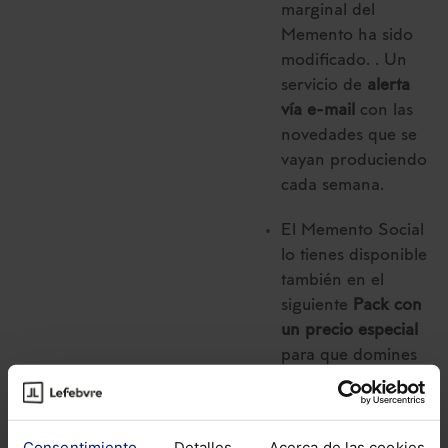
marginal del
Memento ha sido
modificado. . Un
servicio de
alerta
vía e-mail
con las
novedades que se
vayan produciendo
cada semana.
El Memento Social
lo tienes disponible
también en el
siguiente
Pack con
un precio especial
para que domines
todas las
modificaciones en
materia Laboral y
Consentimiento
Detalles
Acerca de las cookies