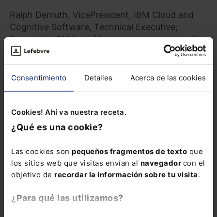
Ralph Demuth, VicePresident, IBM Cloud and
Cognitive Software, Technical Executive,
Europe de IBM traerá las claves para convertir
en conocimiento real sobre el modelo de
negocio y los desafíos específicos de la
industria y cómo aplicar la tecnología de nuevas
Consentimiento
Detalles
Acerca de las cookies
maneras para obtener mejores resultados en
'The Next Chapter of Digital Transformation'.
Cookies! Ahí va nuestra receta.
En este enfoque ahondará Meredith Whalen,
¿Qué es una cookie?
Chief Research Officer de IDC con 'The Future
Enterprise: How Leading Organizations Apply
Las cookies son
pequeños fragmentos de texto
que
Technology to Gain Insight, Empathize with
los sitios web que visitas envían al
navegador
con el
Customers and Engage Employees', donde
objetivo de
recordar la información sobre tu visita
.
hablará sobre dónde y cómo las empresas
medianas y grandes están invirtiendo sus
¿Para qué las utilizamos?
recursos tecnológicos para automatizar la