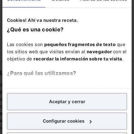
SECTOR INDUSTRIAL
TAG
Cookies! Ahí va nuestra receta.
TRABAJADOR EXTRANJERO
UNIVERSO VIRTUAL
¿Qué es una cookie?
ZARDOYA
Las cookies son
pequeños fragmentos de texto
que
los sitios web que visitas envían al
navegador
con el
objetivo de
recordar la información sobre tu visita
.
Links directos
¿Para qué las utilizamos?
Coronavirus
En Lefebvre utilizamos las cookies con
fines
Estudio de salud abogacía
analíticos
para tratar de
mejorar tu experiencia
en
Gestión de despachos
Aceptar y cerrar
nuestra página web. También con fines publicitarios,
Compliance
para poder mostrarte publicidad y contenidos de tu
Buenas Prácticas Tributarias
interés.
Configurar cookies
RGPD
Innovación
¿Qué puedes hacer?