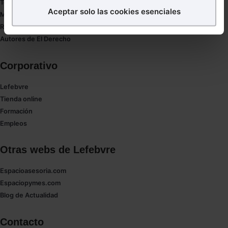
Tesauro
Aceptar solo las cookies esenciales
Mapa web
Puedes
aceptar
las cookies para que tu experiencia
Redirect sitemap
en la web sea óptima
Autores de El Derecho
Puedes
aceptar solo las esenciales
para denegar
todas las cookies excepto aquellas imprescindibles.
Corporativo
También puedes
configurar
las cookies y
seleccionar solo aquellas que quieras permitir en tu
Lefebvre
navegador. Si no seleccionas ninguna utilizaremos
Tienda online
las que sean indispensables para la navegación.
Formación
Empleos
Saber más acerca de las cookies
Otras webs de Lefebvre
Espacioasesoria.com
Espaciopymes.com
Blog de Actualidad
Contacto