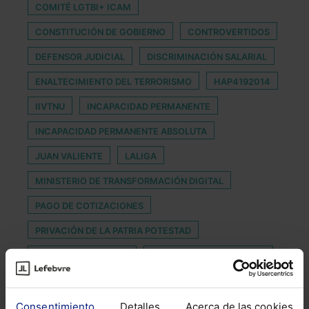
COMITÉ LGTBI+ ICAM
CONSTITUCIÓN DE GOBIERNO
CONTROVERTIDOS
DEFENSOR JUDICIAL
DISCRIMINACIÓN SALARIAL
ENALTECIMIENTO DEL TERRORISMO
HAP4192014
IIVTNU
INCAPACIDAD PERMANENTE
INCAPACIDAD PERMANENTE ABSOLUTA
JUAN VALIENTE
LALIGA
MINISTERIO DE TRANSFORMACIÓN DIGITAL
PAGO DE COTIZACIONES
PRIVACIÓN DE LA PATRIA POTESTAD
PROFESION JURIDICA
PROFESIONES LABORALES
PROTECCIÓN DE INDICACIÓN GEOGRÁFICA
Consentimiento
Detalles
Acerca de las cookies
RECONOCIMIENTO COMPLACENCIA