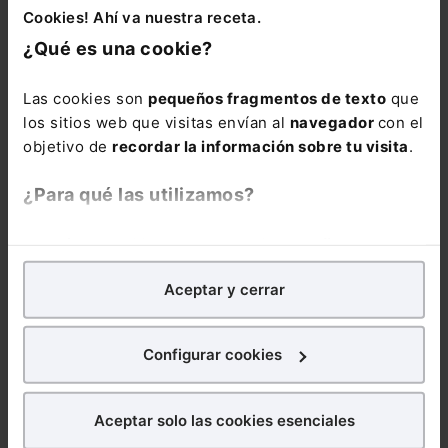
jurisprudencia y
Cookies! Ahí va nuestra receta.
doctrina más
¿Qué es una cookie?
relevante con más
de 37.500 citas.
Las cookies son
pequeños fragmentos de texto
que
los sitios web que visitas envían al
navegador
con el
La suscripción al
objetivo de
recordar la información sobre tu visita
.
Memento Social
incluye: . El
¿Para qué las utilizamos?
servicio “
Extras
Mementos
” con el
En Lefebvre utilizamos las cookies con
fines
que puedes
analíticos
para tratar de
mejorar tu experiencia
en
consultar en
Aceptar y cerrar
nuestra página web. También con fines publicitarios,
cualquier momento
para poder mostrarte publicidad y contenidos de tu
si un número
interés.
marginal del
Configurar cookies
Memento ha sido
¿Qué puedes hacer?
modificado. . Un
Aceptar solo las cookies esenciales
servicio de
alerta
Puedes
aceptar
las cookies para que tu experiencia