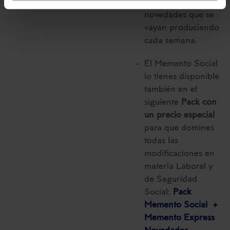
vía e-mail
con las
en la web sea óptima
novedades que se
Puedes
aceptar solo las esenciales
para denegar
vayan produciendo
todas las cookies excepto aquellas imprescindibles.
cada semana.
También puedes
configurar
las cookies y
seleccionar solo aquellas que quieras permitir en tu
El Memento Social
navegador. Si no seleccionas ninguna utilizaremos
lo tienes disponible
las que sean indispensables para la navegación.
también en el
siguiente
Pack con
Saber más acerca de las cookies
un precio especial
para que domines
todas las
modificaciones en
materia Laboral y
de Seguridad
Social:
Pack
Memento Social +
Memento Express