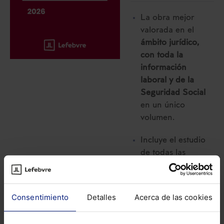
La obra mejor
valorada en el
ámbito jurídico,
con toda la
información
laboral y de la
Seguridad Social
en un único
volumen.
Incluye el estudio
de todas las
novedades y
reformas
legislativas del
Consentimiento
Detalles
Acerca de las cookies
último año
, así
como la