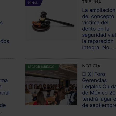
TRIBUNA
PENAL
La ampliación
l
del concepto
as
víctima del
delito en la
seguridad vial
odos
la reparación
íntegra. No ...
NOTICIA
SECTOR JURÍDICO
El XI Foro
rma
Gerencias
a
Legales Ciud
cial
de México 2
tendrá lugar e
 de
de septiembr
.