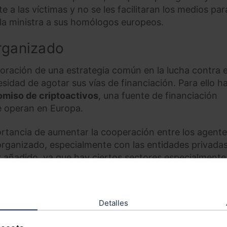
 a las víctimas y no se les facilitaran los medios par
 la ministra a sus homólogos europeos.
rganizado
boración de una estrategia común en la lucha contra e
sidad de agotar sus vías de financiación. Para ello h
miso de criptoactivos
, una fuente de financiación
ue operan en Europa.
tancia de aumentar la cooperación entre los agent
 organizado, especialmente con las entidades privadas
r añadido, ya que hay ciertos sectores especialmente
la ejecución de su actividad.
Detalles
ORAL