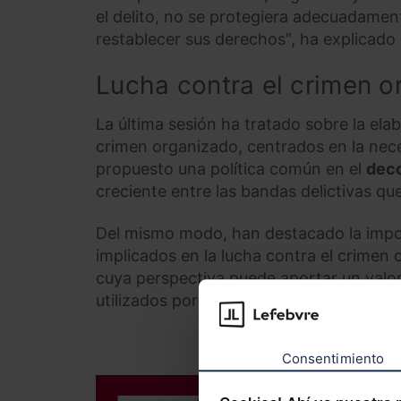
el delito, no se protegiera adecuadamente
restablecer sus derechos", ha explicado
Lucha contra el crimen o
La última sesión ha tratado sobre la ela
crimen organizado, centrados en la nece
propuesto una política común en el
deco
creciente entre las bandas delictivas q
Del mismo modo, han destacado la impor
implicados en la lucha contra el crimen
cuya perspectiva puede aportar un valo
utilizados por el crimen organizado para 
Consentimiento
DERECHO LAB