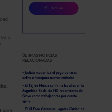
ENVIAR
ldad
tarlo
s
ÚLTIMAS NOTICIAS
RELACIONADAS
s
- Justicia moderniza el pago de tasas
online e incorpora nuevos métodos
lito
,
- El TSJ de Murcia confirma las altas en la
Seguridad Social de 140 repartidores de
Glovo como trabajadores por cuenta
ajena
- El XI Foro Gerencias Legales Ciudad de
tigara