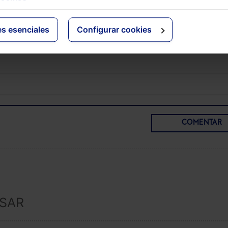
 Social lo tienes disponible también en el siguiente
Pack 
ecial
para que domines todas las modificaciones en materia
de Seguridad Social:
Pack Memento Social + Memento Ex
es esenciales
Configurar cookies
 Sociales
COMENTAR
ESAR