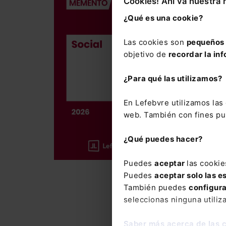
Cookies! Ahí va nuestra 
Memento So
¿Qué es una cookie?
186,00
€
Las cookies son
pequeños 
176,70
€
objetivo de
recordar la inf
¿Para qué las utilizamos?
La obra me
laboral y 
En Lefebvre utilizamos la
web. También con fines pub
Incluye el
año
, así 
¿Qué puedes hacer?
37.500 cit
Puedes
aceptar
las cookie
La suscrip
Puedes
aceptar solo las e
con el que
También puedes
configur
del Mement
seleccionas ninguna utiliz
novedades
Saber más acerca de las 