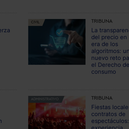
TRIBUNA
CIVIL
erza
La transparen
del precio en 
era de los
algoritmos: u
nuevo reto pa
el Derecho d
consumo
TRIBUNA
ADMINISTRATIVO
Fiestas locale
contratos de
n
espectáculos
experiencia