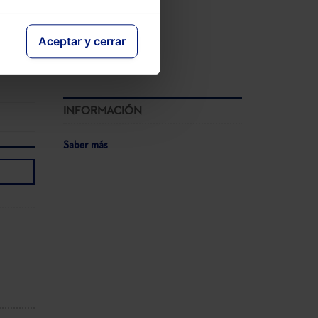
con un
V Congreso AECEM
12-05-2026
press
Aceptar y cerrar
Ver agenda completa
INFORMACIÓN
Saber más