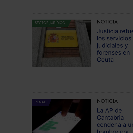
NOTICIA
SECTOR JURÍDICO
Justicia refu
los servicios
judiciales y
forenses en
Ceuta
NOTICIA
PENAL
La AP de
Cantabria
condena a u
hombre por