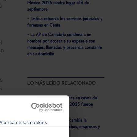
México 2026 tendrá lugar el 3 de
a
septiembre
- Justicia refuerza los servicios judiciales y
forenses en Ceuta
- La AP de Cantabria condena a un
l
hombre por acosar a su expareja con
mensajes, llamadas y presencia constante
an
en su domicilio
es
LO MÁS LEÍDO RELACIONADO
,
- El 73% de las sentencias en casos de
corrupción dictadas en 2025 fueron
condenatorias
- Veri*Factu 2026: Así cambia la
Acerca de las cookies
facturación para despachos, empresas y
negocios autónomos