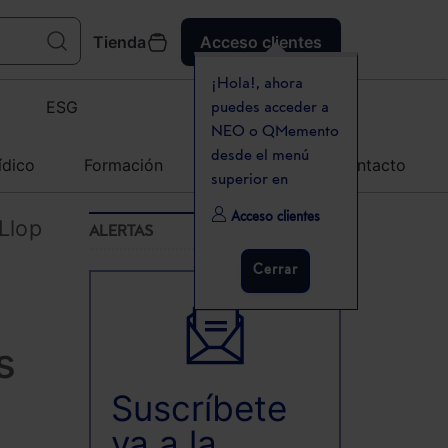
Tienda
Acceso clientes
¡Hola!, ahora
ESG
puedes acceder a
NEO o QMemento
desde el menú
ídico
Formación
Agenda
Contacto
superior en
Acceso clientes
 Llop
ALERTAS
Cerrar
s
Suscríbete
ya a la