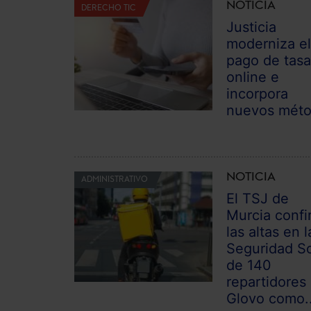
NOTICIA
DERECHO TIC
Justicia
moderniza e
pago de tas
online e
incorpora
nuevos mét
NOTICIA
ADMINISTRATIVO
El TSJ de
Murcia confi
las altas en l
Seguridad So
de 140
repartidores
Glovo como..