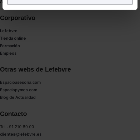
Puedes
aceptar
las cookies para que tu experiencia
Autores de El Derecho
en la web sea óptima
Puedes
aceptar solo las esenciales
para denegar
Corporativo
todas las cookies excepto aquellas imprescindibles.
Lefebvre
También puedes
configurar
las cookies y
Tienda online
seleccionar solo aquellas que quieras permitir en tu
Formación
navegador. Si no seleccionas ninguna utilizaremos
Empleos
las que sean indispensables para la navegación.
Saber más acerca de las cookies
Otras webs de Lefebvre
Espacioasesoria.com
Espaciopymes.com
Blog de Actualidad
Contacto
Tel.: 91 210 80 00
clientes@lefebvre.es