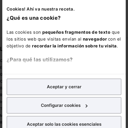
Cookies! Ahí va nuestra receta.
VOZ
WATSON
¿Qué es una cookie?
Las cookies son
pequeños fragmentos de texto
que
los sitios web que visitas envían al
navegador
con el
objetivo de
recordar la información sobre tu visita
.
Links directos
¿Para qué las utilizamos?
Coronavirus
Estudio de salud abogacía
En Lefebvre utilizamos las cookies con
fines
Gestión de despachos
analíticos
para tratar de
mejorar tu experiencia
en
Compliance
Aceptar y cerrar
nuestra página web. También con fines publicitarios,
Buenas Prácticas Tributarias
para poder mostrarte publicidad y contenidos de tu
RGPD
interés.
Innovación
Configurar cookies
Tesauro
¿Qué puedes hacer?
Mapa web
Redirect sitemap
Aceptar solo las cookies esenciales