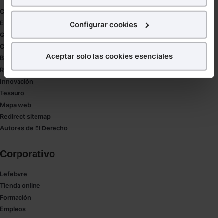
para poder mostrarte publicidad y contenidos de tu
Coronavirus
interés.
Estudio de salud abogacía
Configurar cookies
Gestión de despachos
¿Qué puedes hacer?
Compliance
Aceptar solo las cookies esenciales
Buenas Prácticas Tributarias
Puedes
aceptar
las cookies para que tu experiencia
RGPD
en la web sea óptima
Innovación
Puedes
aceptar solo las esenciales
para denegar
Tesauro
todas las cookies excepto aquellas imprescindibles.
Mapa web
También puedes
configurar
las cookies y
Redirect sitemap
seleccionar solo aquellas que quieras permitir en tu
Autores de El Derecho
navegador. Si no seleccionas ninguna utilizaremos
las que sean indispensables para la navegación.
Corporativo
Saber más acerca de las cookies
Lefebvre
Tienda online
Formación
Empleos