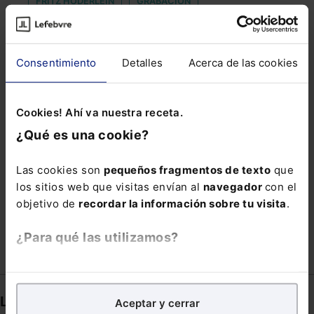
FRITZ HODERLEIN
GRABACIÓN
HERRAMIENTAS MACROPRUDENCIALES
INEXISTENCIA DE CONFUSIÓN
MAGISTRADO
Consentimiento
Detalles
Acerca de las cookies
NEUTRALIDAD EN LA RED
PLAN DE IGUALDAD
RECAUDACIÓN IMPUESTOS
Cookies! Ahí va nuestra receta.
RESPONSABILIDAD PATRIMONIAL DEL ESTADO
¿Qué es una cookie?
SECTOR EDITORIAL
SILTRA
SUJETO PASIVO
Las cookies son
pequeños fragmentos de texto
que
SUPLANTACIÓN
TUITIVA
los sitios web que visitas envían al
navegador
con el
objetivo de
recordar la información sobre tu visita
.
VIVIENDA DE PROTECCION PUBLICA
¿Para qué las utilizamos?
En Lefebvre utilizamos las cookies con
fines
analíticos
para tratar de
mejorar tu experiencia
en
Links directos
Aceptar y cerrar
nuestra página web. También con fines publicitarios,