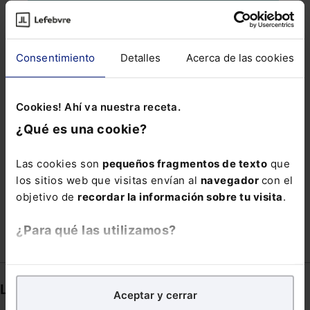
LORENZO COTINO
MORATORIA DE HIPOTECA
OBSERVATORIO COMUNIDAD DE PROPIETARIOS
Consentimiento
Detalles
Acerca de las cookies
PERITOS INGENIEROS INFORMÁTICOS
PLAN ESTADÍSTICO NACIONAL
PREMIO AEQUITAS
Cookies! Ahí va nuestra receta.
PROTECCIÓN PATRIMONIAL
PROTECTORA
¿Qué es una cookie?
REDES DIGITALES
REGULATORIOS
REVIL
Las cookies son
pequeños fragmentos de texto
que
TARJETA REVOLVING
TELEMÁTICO
los sitios web que visitas envían al
navegador
con el
VÍDEO OTT
VODAFONE
objetivo de
recordar la información sobre tu visita
.
¿Para qué las utilizamos?
En Lefebvre utilizamos las cookies con
fines
analíticos
para tratar de
mejorar tu experiencia
en
Links directos
Aceptar y cerrar
nuestra página web. También con fines publicitarios,