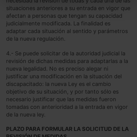
necesidad la revisión de todas y cada una de las
todas las cookies excepto aquellas imprescindibles.
situaciones anteriores a su entrada en vigor que
También puedes
configurar
las cookies y
afectan a personas que tengan su capacidad
seleccionar solo aquellas que quieras permitir en tu
judicialmente modificada. La finalidad es
navegador. Si no seleccionas ninguna utilizaremos
adaptar cada situación al sentido y parámetros
las que sean indispensables para la navegación.
de la nueva regulación.
Saber más acerca de las cookies
4.- Se puede solicitar de la autoridad judicial la
revisión de dichas medidas para adaptarlas a la
nueva legalidad. No es preciso alegar ni
justificar una modificación en la situación del
discapacitado: la nueva Ley es el cambio
objetivo de su situación, y por tanto sólo es
necesario justificar que las medidas fueron
tomadas con anterioridad a la entrada en vigor
de la nueva ley.
PLAZO PARA FORMULAR LA SOLICITUD DE LA
REVISIÓN DE MEDIDAS