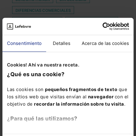
DIFERENCIAS COMERCIALES
ENTIDAD REVOLUCIÓN
EXPLOTACIÓN LABORAL
FORO GERENCIAS LEGALES MÉXICO 2025
Consentimiento
Detalles
Acerca de las cookies
GABRIELA RAMOS
INSPECCIÓN TRIBUTARIA
JUEGOS
LIDERAZGO FEMENINO
MINISTRA
Cookies! Ahí va nuestra receta.
OPOSICIÓN A NOTARIO
PAGOS INMEDIATOS
¿Qué es una cookie?
PRÁCTICA
PRESUNCIÓN DE LABORALIDAD
PROTECCIÓN MENORES
REBUS SIC STANTIBUS
Las cookies son
pequeños fragmentos de texto
que
los sitios web que visitas envían al
navegador
con el
RENDIMIENTOS DEL TRABAJO
SANCIONADORA
objetivo de
recordar la información sobre tu visita
.
TECNOLOGÍA DLT
TRIBUTARIOS
¿Para qué las utilizamos?
VIOLENCIA DOMÉSTICA
En Lefebvre utilizamos las cookies con
fines