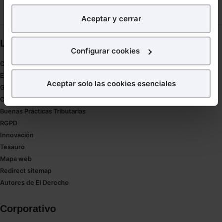
analíticos
para tratar de
mejorar tu experiencia
en
Aceptar y cerrar
nuestra página web. También con fines publicitarios,
para poder mostrarte publicidad y contenidos de tu
Links directos
interés.
Configurar cookies
Coronavirus
¿Qué puedes hacer?
Estudio de salud abogacía
Aceptar solo las cookies esenciales
Gestión de despachos
Puedes
aceptar
las cookies para que tu experiencia
Compliance
en la web sea óptima
Buenas Prácticas Tributarias
Puedes
aceptar solo las esenciales
para denegar
RGPD
todas las cookies excepto aquellas imprescindibles.
Innovación
También puedes
configurar
las cookies y
Tesauro
seleccionar solo aquellas que quieras permitir en tu
Mapa web
navegador. Si no seleccionas ninguna utilizaremos
Redirect sitemap
las que sean indispensables para la navegación.
Autores de El Derecho
Saber más acerca de las cookies
Corporativo