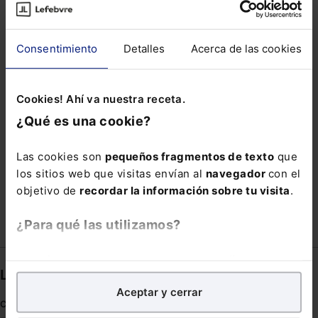
FINANCIERO
GANADO
HERRAMIENTA DE VALORACIÓN DE PUESTOS DE
Consentimiento
Detalles
Acerca de las cookies
TRABAJO
HUGO ÉCIJA
LARROSA
MANO
Cookies! Ahí va nuestra receta.
MEDIACIÓN PENAL
MENSAJERÍA ELECTRÓNICA
¿Qué es una cookie?
MUROS DE PAGO
NYSE
PRETENSIONES CONEXAS
RECOGIDA
Las cookies son
pequeños fragmentos de texto
que
los sitios web que visitas envían al
navegador
con el
REFLEXION
RUEDA
TASA DE DEPENDENCIA
objetivo de
recordar la información sobre tu visita
.
¿Para qué las utilizamos?
En Lefebvre utilizamos las cookies con
fines
Links directos
analíticos
para tratar de
mejorar tu experiencia
en
Aceptar y cerrar
nuestra página web. También con fines publicitarios,
Coronavirus
para poder mostrarte publicidad y contenidos de tu