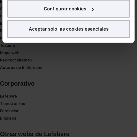
Estudio de salud abogacía
interés.
Configurar cookies
Gestión de despachos
Compliance
¿Qué puedes hacer?
Buenas Prácticas Tributarias
Aceptar solo las cookies esenciales
RGPD
Puedes
aceptar
las cookies para que tu experiencia
Innovación
en la web sea óptima
Tesauro
Puedes
aceptar solo las esenciales
para denegar
Mapa web
todas las cookies excepto aquellas imprescindibles.
Redirect sitemap
También puedes
configurar
las cookies y
Autores de El Derecho
seleccionar solo aquellas que quieras permitir en tu
navegador. Si no seleccionas ninguna utilizaremos
Corporativo
las que sean indispensables para la navegación.
Lefebvre
Saber más acerca de las cookies
Tienda online
Formación
Empleos
Otras webs de Lefebvre