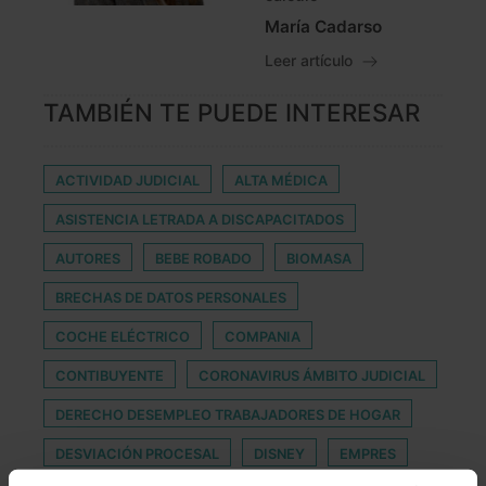
María Cadarso
Leer artículo
TAMBIÉN TE PUEDE INTERESAR
ACTIVIDAD JUDICIAL
ALTA MÉDICA
ASISTENCIA LETRADA A DISCAPACITADOS
AUTORES
BEBE ROBADO
BIOMASA
BRECHAS DE DATOS PERSONALES
COCHE ELÉCTRICO
COMPANIA
CONTIBUYENTE
CORONAVIRUS ÁMBITO JUDICIAL
DERECHO DESEMPLEO TRABAJADORES DE HOGAR
DESVIACIÓN PROCESAL
DISNEY
EMPRES