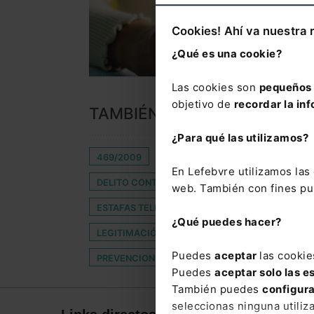
Cookies! Ahí va nuestra 
¿Qué es una cookie?
Las cookies son
pequeños 
objetivo de
recordar la inf
TAMBIÉN TE PUEDE INTERES
¿Para qué las utilizamos?
469/2009
ABOGADOS IN-HOUSE
BONO
En Lefebvre utilizamos la
DELITO CONTRA LA SEGURIDAD DEL TRÁFICO
web. También con fines pub
ESTAFAS TELEFÓNICAS
FOIX
INFORME 
¿Qué puedes hacer?
LEGITIMACIÓN PARA INSCRIPCIÓN DE CAMBIO D
Puedes
aceptar
las cookie
PREVENCION BLANQUEO DE CAPITALES
REA
Puedes
aceptar solo las e
También puedes
configur
seleccionas ninguna utiliz