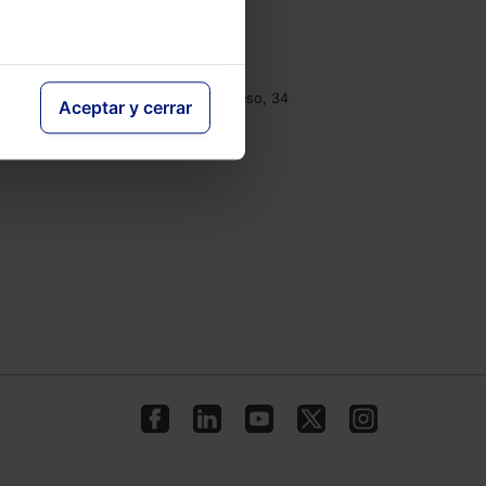
e
Contacto
Tel.: 91 210 80 00
clientes@lefebvre.es
Monasterios de Suso y Yuso, 34
Aceptar y cerrar
28049 Madrid