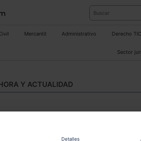
Civil
Mercantil
Administrativo
Derecho TI
Sector jur
 HORA Y ACTUALIDAD
La rebaja del 21% e
Telefónica (NEBA) 
Detalles
ElDerecho.com