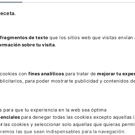
Leer artículo
receta.
fragmentos de texto
que los sitios web que visitas envían
ormación sobre tu visita
.
AR
S
C-21/18
CEAJE
CLASULAS
CÓDIGOS QR
COMPE
s cookies con
fines analíticos
para tratar de
mejorar tu expe
DICTAMEN
DIFUSIÓN IMAGEN
DROGA
DUDAS
ECON
licitarios, para poder mostrarte publicidad y contenidos de
ANUAL DE EVALUACIÓN NORMATIVA
INGENIERIA
INTERÉS
E SEXO
LEY DE CREDITO
MERCANTILES
MOVILIDAD INTE
s para que tu experiencia en la web sea óptima
REPERCUSIONES
UNIDAD
VIDEOS
senciales
para denegar todas las cookies excepto aquellas 
ar
las cookies y seleccionar solo aquellas que quieras permi
aremos las que sean indispensables para la navegación.