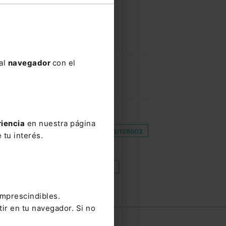
 al
navegador
con el
TITIVIDAD
riencia
en nuestra página
OMÍA DIGITAL AMETIC
EDJ 2018/128502
 tu interés.
RNACIONAL
MOVILIDAD URBANA
imprescindibles.
tir en tu navegador. Si no