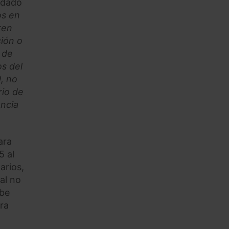
 dado
os en
ren
ción o
 de
os del
, no
rio de
ancia
ara
5 al
arios,
 al no
ebe
era