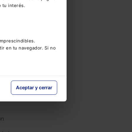
 tu interés.
 se
bertad
imprescindibles.
tir en tu navegador. Si no
tados
, la
Aceptar y cerrar
s y
las
un