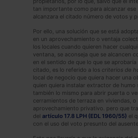
propietarios, por lo que, salvo que el 
tan importante como para alcanzar ese 
alcanzara el citado número de votos y pr
Por ello, una solución que se está adop
en un aprovechamiento o ventaja colecti
los locales cuando quieren hacer cualqu
ventana, se aconseja que se alcancen c
en el sentido de que lo que se aprobarí
citado, es lo referido a los
criterios de 
local de negocio que quiera hacer una o
quien quiera instalar extractor de humo s
también lo mismo para abrir puerta o ven
cerramientos de terraza en viviendas, o c
aprovechamiento privativo. pero que tr
del
artículo 17.8 LPH (EDL 1960/55)
el 
con el uso del voto presunto del ausente