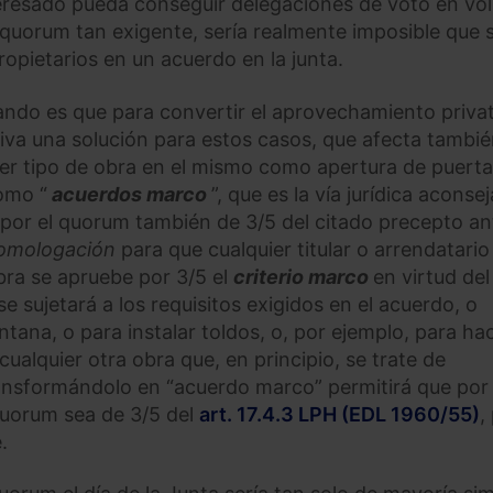
interesado pueda conseguir delegaciones de voto en v
quorum tan exigente, sería realmente imposible que 
opietarios en un acuerdo en la junta.
tando es que para convertir el aprovechamiento priva
va una solución para estos casos, que afecta tambié
ier tipo de obra en el mismo como apertura de puerta
omo “
acuerdos marco
”, que es la vía jurídica aconse
a por el quorum también de 3/5 del citado precepto an
homologación
para que cualquier titular o arrendatario
bra se apruebe por 3/5 el
criterio marco
en virtud del
e sujetará a los requisitos exigidos en el acuerdo, o
tana, o para instalar toldos, o, por ejemplo, para ha
ualquier otra obra que, en principio, se trate de
ansformándolo en “acuerdo marco” permitirá que por 
quorum sea de 3/5 del
art. 17.4.3 LPH (EDL 1960/55)
,
.