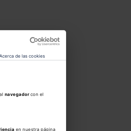
es de
 para
a. Y
Acerca de las cookies
no
erías
ue
 al
navegador
con el
a
inado
stas
riencia
en nuestra página