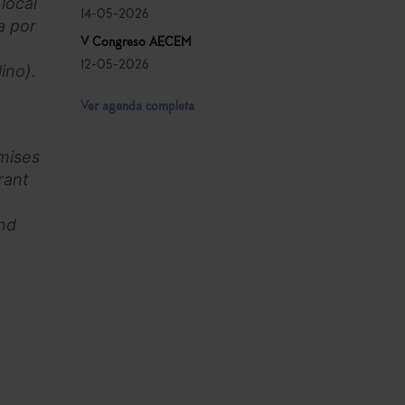
local
14-05-2026
a por
V Congreso AECEM
12-05-2026
ino).
Ver agenda completa
emises
rant
and