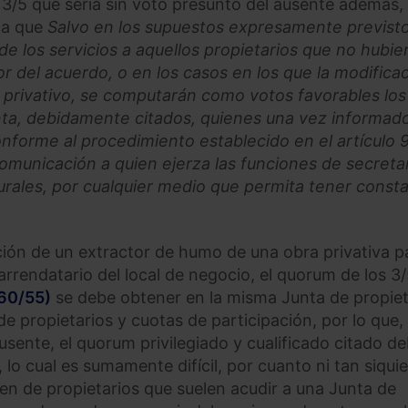
 3/5 que sería sin voto presunto del ausente además,
la que
Salvo en los supuestos expresamente previst
de los servicios a aquellos propietarios que no hubie
 del acuerdo, o en los casos en los que la modifica
privativo, se computarán como votos favorables los
unta, debidamente citados, quienes una vez informad
nforme al procedimiento establecido en el artículo 9
omunicación a quien ejerza las funciones de secreta
urales, por cualquier medio que permita tener const
ación de un extractor de humo de una obra privativa p
rrendatario del local de negocio, el quorum de los 3/
960/55)
se debe obtener en la misma Junta de propiet
 de propietarios y cuotas de participación, por lo que,
ausente, el quorum privilegiado y cualificado citado d
lo cual es sumamente difícil, por cuanto ni tan siqui
men de propietarios que suelen acudir a una Junta de