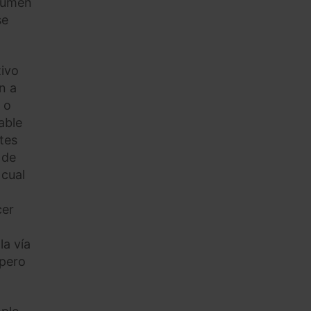
olumen
se
tivo
n a
 o
jable
tes
 de
 cual
cer
la vía
 pero