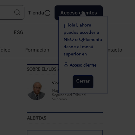
Tienda
Acceso clientes
¡Hola!, ahora
ESG
puedes acceder a
NEO o QMemento
desde el menú
ídico
Formación
Agenda
Contacto
superior en
Acceso clientes
SOBRE EL/LOS AUTOR(ES)
Cerrar
Vicente Magro Servet
Magistrado de la Sala
Segunda del Tribunal
Supremo
ALERTAS