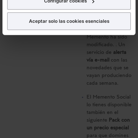
Configurar cookies
consultar en
¿Qué puedes hacer?
cualquier momento
Aceptar solo las cookies esenciales
si un número
Puedes
aceptar
las cookies para que tu experiencia
marginal del
en la web sea óptima
Memento ha sido
Puedes
aceptar solo las esenciales
para denegar
modificado. . Un
todas las cookies excepto aquellas imprescindibles.
servicio de
alerta
También puedes
configurar
las cookies y
vía e-mail
con las
seleccionar solo aquellas que quieras permitir en tu
novedades que se
navegador. Si no seleccionas ninguna utilizaremos
vayan produciendo
las que sean indispensables para la navegación.
cada semana.
Saber más acerca de las cookies
El Memento Social
lo tienes disponible
también en el
siguiente
Pack con
un precio especial
para que domines