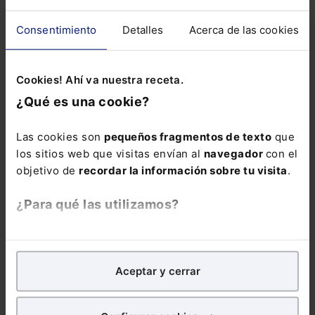
Incluye el estudio
Consentimiento
Detalles
Acerca de las cookies
de todas las
novedades y
reformas
Cookies! Ahí va nuestra receta.
legislativas del
¿Qué es una cookie?
último año
, así
como la
Las cookies son
pequeños fragmentos de texto
que
jurisprudencia y
los sitios web que visitas envían al
navegador
con el
doctrina más
objetivo de
recordar la información sobre tu visita
.
relevante con más
de 37.500 citas.
¿Para qué las utilizamos?
La suscripción al
En Lefebvre utilizamos las cookies con
fines
Memento Social
analíticos
para tratar de
mejorar tu experiencia
en
incluye: . El
Aceptar y cerrar
nuestra página web. También con fines publicitarios,
servicio “
Extras
para poder mostrarte publicidad y contenidos de tu
Mementos
” con el
interés.
que puedes