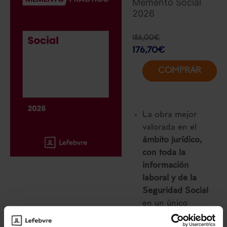
Memento Social
2026
186,00
€
176,70
€
COMPRAR
La obra mejor
valorada en el
ámbito jurídico,
con toda la
información
laboral y de la
Seguridad Social
en un único
volumen.