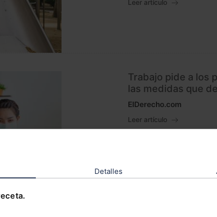
Leer artículo
Trabajo pide a los 
las medidas que d
ElDerecho.com
Leer artículo
Detalles
Fase inicial de rea
receta.
hostelería