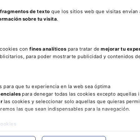
ElDerecho.com
fragmentos de texto
que los sitios web que visitas envían
Leer artículo
ormación sobre tu visita
.
s cookies con
fines analíticos
para tratar de
mejorar tu expe
licitarios, para poder mostrarte publicidad y contenidos de
Orden por la que s
con las CCAA en el 
normalidad
ElDerecho.com
s para que tu experiencia en la web sea óptima
senciales
para denegar todas las cookies excepto aquellas 
Leer artículo
ar
las cookies y seleccionar solo aquellas que quieras permi
aremos las que sean indispensables para la navegación.
cookies
AR