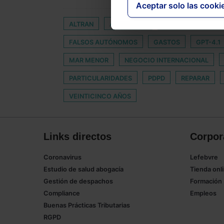
Aceptar solo las cooki
ALTRAN
APLICANDO
AUDITOR DE CUEN
FALSOS AUTÓNOMOS
GASTOS
GPT-4.1
MAR MENOR
NEGOCIO INTERNACIONAL
PARTICULARIDADES
PDPD
REPARAR
VEINTICINCO AÑOS
Links directos
Corpor
Coronavirus
Lefebvre
Estudio de salud abogacía
Tienda onl
Gestión de despachos
Formación
Compliance
Empleos
Buenas Prácticas Tributarias
RGPD