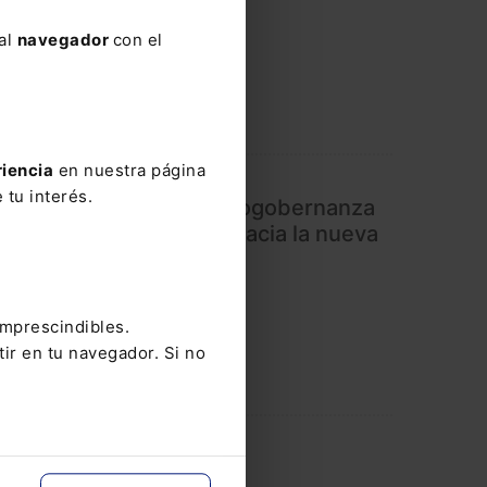
 al
navegador
con el
riencia
en nuestra página
 tu interés.
e regula el proceso de cogobernanza
proceso de transición hacia la nueva
imprescindibles.
tir en tu navegador. Si no