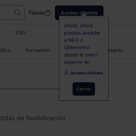
Tienda
Acceso clientes
¡Hola!, ahora
C
ESG
puedes acceder
a NEO o
QMemento
ídico
Formación
Agenda
Contacto
desde el menú
superior en
Acceso clientes
Cerrar
idas de flexibilización