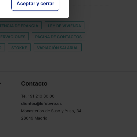
Aceptar y cerrar
KE
DESIGNACION
EPTA
TENCIA DE FRANCIA
LEY DE VIVIENDA
ERVACIONES
PÁGINA DE CONTACTOS
O
STOKKE
VARIACIÓN SALARIAL
e
Contacto
Tel.: 91 210 80 00
clientes@lefebvre.es
Monasterios de Suso y Yuso, 34
28049 Madrid