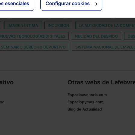
es esenciales
Configurar cookies
TAS
BONOS VERDES
CIE
DANIEL FERNÁNDEZ
DEEPFA
IMAGEN ÍNTIMA
INCURSION
LA AUTORIDAD DE LA COMPE
NUEVAS TECNOLOGÍAS DIGITALES
NULIDAD DEL DESPIDO
OBS
SEMINARIO DERECHO DEPORTIVO
SISTEMA NACIONAL DE EMPLE
ativo
Otras webs de Lefebvr
Espacioasesoria.com
ine
Espaciopymes.com
Blog de Actualidad