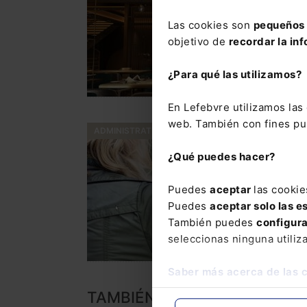
Las cookies son
pequeños 
objetivo de
recordar la inf
¿Para qué las utilizamos?
En Lefebvre utilizamos la
web. También con fines pub
ADMINISTRATIVO
¿Qué puedes hacer?
Puedes
aceptar
las cookie
Puedes
aceptar solo las e
También puedes
configur
seleccionas ninguna utiliz
Saber más acerca de las 
TAMBIÉN TE PUEDE INTERES